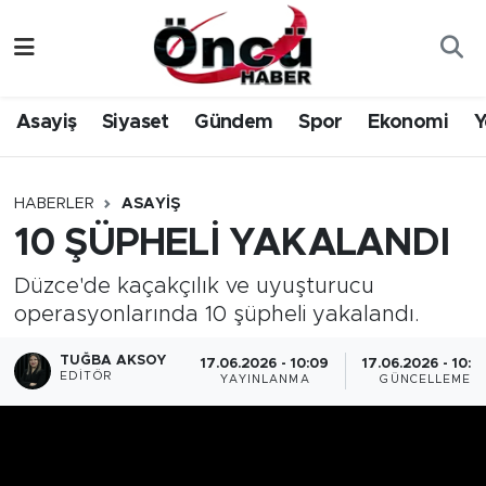
Asayiş
Düzce Nöbetçi Eczaneler
Asayiş
Siyaset
Gündem
Spor
Ekonomi
Y
Gündem
Düzce Hava Durumu
Sağlık & Çevre
Düzce Namaz Vakitleri
HABERLER
ASAYIŞ
10 ŞÜPHELİ YAKALANDI
Spor
Düzce Trafik Yoğunluk Haritası
Düzce'de kaçakçılık ve uyuşturucu
Siyaset
Süper Lig Puan Durumu ve Fikstür
operasyonlarında 10 şüpheli yakalandı.
Yerel Haber
Tüm Manşetler
TUĞBA AKSOY
17.06.2026 - 10:09
17.06.2026 - 10:2
EDITÖR
YAYINLANMA
GÜNCELLEME
Öncü Radyo Dinle
Son Dakika Haberleri
Öncü TV İzle
Haber Arşivi