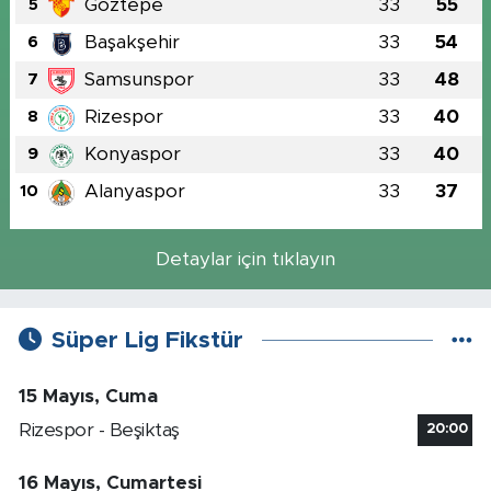
Göztepe
33
55
5
Başakşehir
33
54
6
Samsunspor
33
48
7
Rizespor
33
40
8
Konyaspor
33
40
9
Alanyaspor
33
37
10
Detaylar için tıklayın
Süper Lig Fikstür
15 Mayıs, Cuma
Rizespor - Beşiktaş
20:00
16 Mayıs, Cumartesi