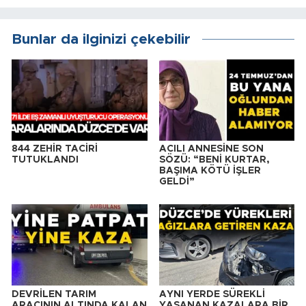
Bunlar da ilginizi çekebilir
844 ZEHİR TACİRİ
ACILI ANNESİNE SON
TUTUKLANDI
SÖZÜ: “BENİ KURTAR,
BAŞIMA KÖTÜ İŞLER
GELDİ”
DEVRİLEN TARIM
AYNI YERDE SÜREKLİ
ARACININ ALTINDA KALAN
YAŞANAN KAZALARA BİR