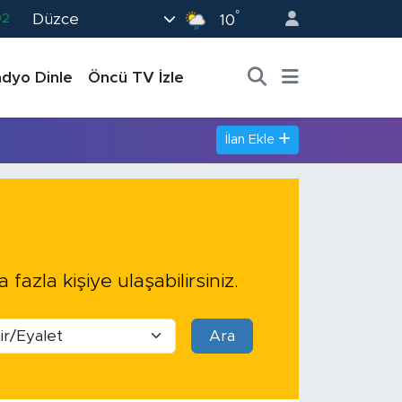
°
Düzce
02
10
19
dyo Dinle
Öncü TV İzle
18
19
İlan Ekle
0
82
 fazla kişiye ulaşabilirsiniz.
Ara