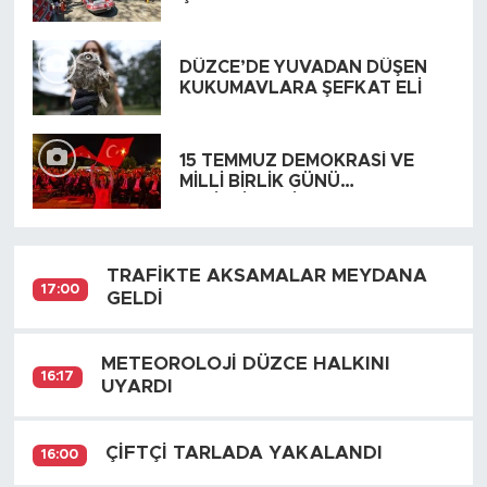
DÜZCE’DE YUVADAN DÜŞEN
KUKUMAVLARA ŞEFKAT ELİ
15 TEMMUZ DEMOKRASİ VE
MİLLİ BİRLİK GÜNÜ
ETKİNLİKLERİ YAPILDI
TRAFİKTE AKSAMALAR MEYDANA
17:00
GELDİ
METEOROLOJİ DÜZCE HALKINI
16:17
UYARDI
ÇİFTÇİ TARLADA YAKALANDI
16:00