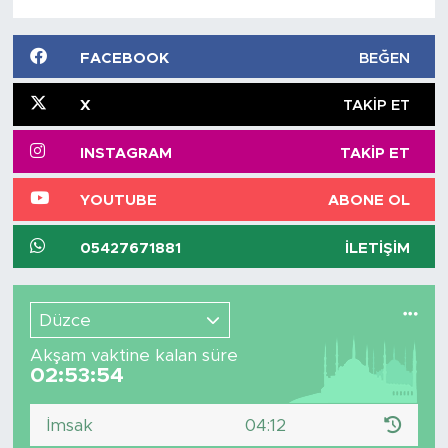
FACEBOOK
BEĞEN
X
TAKIP ET
INSTAGRAM
TAKIP ET
YOUTUBE
ABONE OL
05427671881
İLETIŞIM
Düzce
Akşam vaktine kalan süre
02:53:53
İmsak
04:12