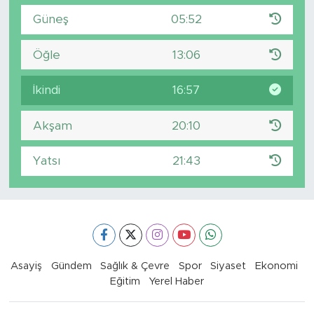
Güneş
05:52
Öğle
13:06
İkindi
16:57
Akşam
20:10
Yatsı
21:43
Asayiş
Gündem
Sağlık & Çevre
Spor
Siyaset
Ekonomi
Eğitim
Yerel Haber