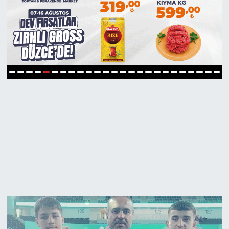
5
1
2
3
4
6
7
8
9
10
11
12
13
14
15
16
17
18
19
20
21
22
23
24
25