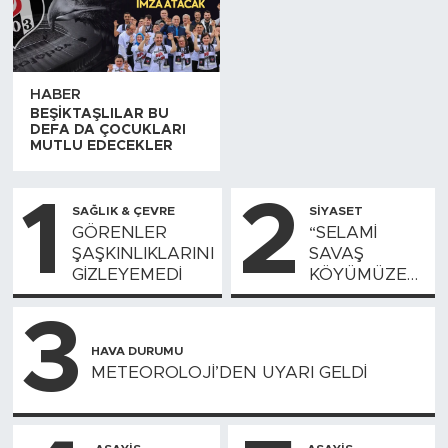
HABER
BEŞİKTAŞLILAR BU
DEFA DA ÇOCUKLARI
MUTLU EDECEKLER
1
2
SAĞLIK & ÇEVRE
SIYASET
GÖRENLER
“SELAMİ
ŞAŞKINLIKLARINI
SAVAŞ
GİZLEYEMEDİ
KÖYÜMÜZE
GİREMEZ”
3
HAVA DURUMU
METEOROLOJİ’DEN UYARI GELDİ