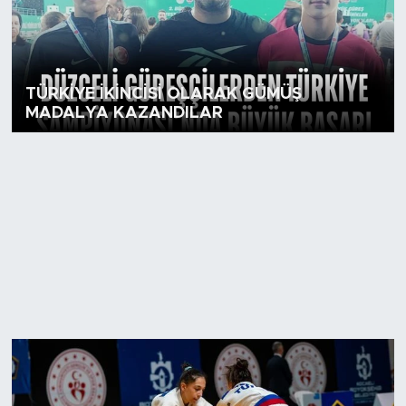
TÜRKİYE İKİNCİSİ OLARAK GÜMÜŞ
MADALYA KAZANDILAR