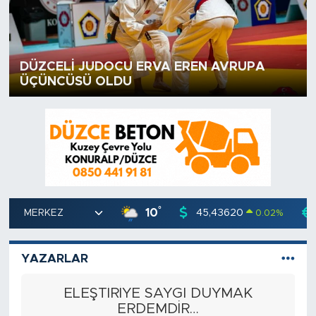
DÜZCELİ JUDOCU ERVA EREN AVRUPA
ÜÇÜNCÜSÜ OLDU
°
10
45,43620
0.02
%
YAZARLAR
ELEŞTİRİYE SAYGI DUYMAK
ERDEMDİR…