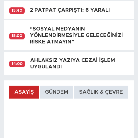
2 PATPAT ÇARPIŞTI: 6 YARALI
15:40
“SOSYAL MEDYANIN
YÖNLENDİRMESİYLE GELECEĞİNİZİ
15:00
RİSKE ATMAYIN”
AHLAKSIZ YAZIYA CEZAİ İŞLEM
14:00
UYGULANDI
ASAYIŞ
GÜNDEM
SAĞLIK & ÇEVRE
S