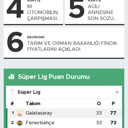
4
5
ASAYIŞ
ASAYIŞ
İKİ
ACILI
OTOMOBİLİN
ANNESİNE
ÇARPIŞMASI
SON SÖZÜ:
SONUCU 1
“BENİ
KİŞİ ÖLDÜ, 2
KURTAR,
6
KİŞİ AĞIR
BAŞIMA
EKONOMI
YARALANDI
KÖTÜ İŞLER
TARIM VE ORMAN BAKANLIĞI FINDIK
GELDİ”
FİYATLARINI AÇIKLADI
Süper Lig Puan Durumu
Süper Lig
#
Takım
O
P
Galatasaray
33
77
1
Fenerbahçe
33
73
2