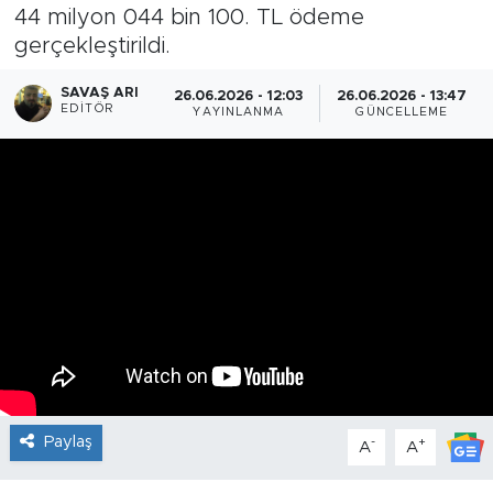
44 milyon 044 bin 100. TL ödeme
gerçekleştirildi.
SAVAŞ ARI
26.06.2026 - 12:03
26.06.2026 - 13:47
EDITÖR
YAYINLANMA
GÜNCELLEME
Paylaş
-
+
A
A