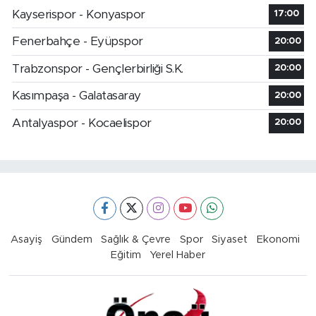
Kayserispor - Konyaspor
17:00
Fenerbahçe - Eyüpspor
20:00
Trabzonspor - Gençlerbirliği S.K.
20:00
Kasımpaşa - Galatasaray
20:00
Antalyaspor - Kocaelispor
20:00
Asayiş
Gündem
Sağlık & Çevre
Spor
Siyaset
Ekonomi
Eğitim
Yerel Haber