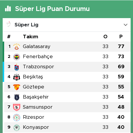
Süper Lig Puan Durumu
Süper Lig
#
Takım
O
P
Galatasaray
33
77
1
Fenerbahçe
33
73
2
Trabzonspor
33
69
3
Beşiktaş
33
59
4
Göztepe
33
55
5
Başakşehir
33
54
6
Samsunspor
33
48
7
Rizespor
33
40
8
Konyaspor
33
40
9