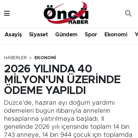
Asayiş
Düzce Nöbetçi Eczaneler
Asayiş
Siyaset
Gündem
Spor
Ekonomi
Y
Gündem
Düzce Hava Durumu
Sağlık & Çevre
Düzce Namaz Vakitleri
HABERLER
EKONOMI
2026 YILINDA 40
Spor
Düzce Trafik Yoğunluk Haritası
MİLYON’UN ÜZERİNDE
Siyaset
Süper Lig Puan Durumu ve Fikstür
ÖDEME YAPILDI
Yerel Haber
Tüm Manşetler
Düzce’de, haziran ayı doğum yardımı
ödemeleri bugün itibarıyla annelerin
Öncü Radyo Dinle
Son Dakika Haberleri
hesaplarına yatırılmaya başladı. İl
genelinde 2026 yılı içerisinde toplam 14 bin
Öncü TV İzle
Haber Arşivi
743 anneye, 14 bin 944 çocuk için toplamda