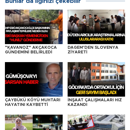
Bunlar da ilginizi çekebilir
“KAVANOZ” AKÇAKOCA
DAGEM’DEN SLOVENYA
GÜNDEMİNİ BELİRLEDİ
ZİYARETİ
ÇAYBÜKÜ KÖYÜ MUHTARI
İNŞAAT ÇALIŞMALARI HIZ
HAYATINI KAYBETTİ
KAZANDI