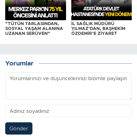
“TÜTÜN TARLASINDAN,
İL SAĞLIK MÜDÜRÜ
SOSYAL YAŞAM ALANINA
YILMAZ’DAN, BAŞHEKİM
UZANAN SERÜVEN”
ÖZDEMİR’E ZİYARET
Yorumlar
Gönder