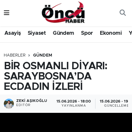
Asayiş
Düzce Nöbetçi Eczaneler
Asayiş
Siyaset
Gündem
Spor
Ekonomi
Y
Gündem
Düzce Hava Durumu
Sağlık & Çevre
Düzce Namaz Vakitleri
HABERLER
GÜNDEM
BİR OSMANLI DİYARI:
Spor
Düzce Trafik Yoğunluk Haritası
SARAYBOSNA’DA
Siyaset
Süper Lig Puan Durumu ve Fikstür
ECDADIN İZLERİ
Yerel Haber
Tüm Manşetler
ZEKI AŞIKOĞLU
15.06.2026 - 18:00
15.06.2026 - 19:0
EDITÖR
YAYINLANMA
GÜNCELLEME
Öncü Radyo Dinle
Son Dakika Haberleri
Öncü TV İzle
Haber Arşivi