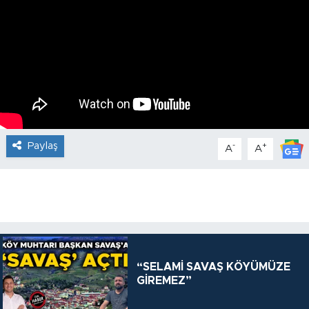
Paylaş
-
+
A
A
“SELAMİ SAVAŞ KÖYÜMÜZE
GİREMEZ”