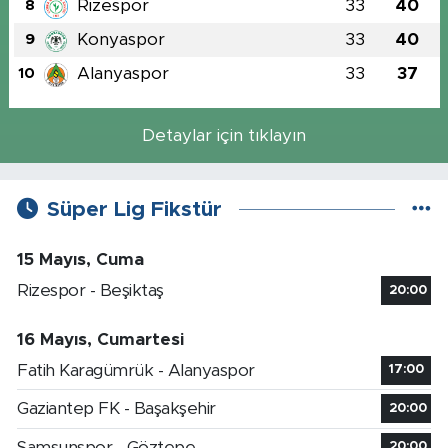
Rizespor
33
40
8
Konyaspor
33
40
9
Alanyaspor
33
37
10
Detaylar için tıklayın
Süper Lig Fikstür
15 Mayıs, Cuma
Rizespor - Beşiktaş
20:00
16 Mayıs, Cumartesi
Fatih Karagümrük - Alanyaspor
17:00
Gaziantep FK - Başakşehir
20:00
Samsunspor - Göztepe
20:00