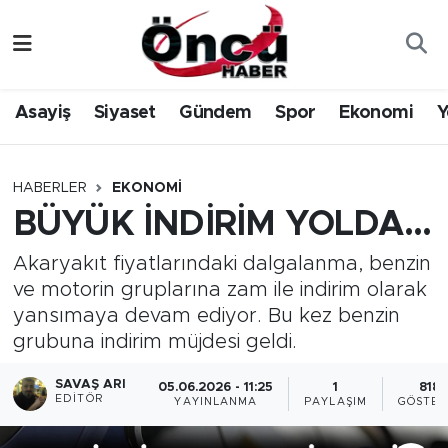
Asayiş
Düzce Nöbetçi Eczaneler
Asayiş
Siyaset
Gündem
Spor
Ekonomi
Y
Gündem
Düzce Hava Durumu
Sağlık & Çevre
Düzce Namaz Vakitleri
HABERLER
EKONOMI
BÜYÜK İNDİRİM YOLDA…
Spor
Düzce Trafik Yoğunluk Haritası
Akaryakıt fiyatlarındaki dalgalanma, benzin
Siyaset
Süper Lig Puan Durumu ve Fikstür
ve motorin gruplarına zam ile indirim olarak
yansımaya devam ediyor. Bu kez benzin
Yerel Haber
Tüm Manşetler
grubuna indirim müjdesi geldi.
Öncü Radyo Dinle
Son Dakika Haberleri
SAVAŞ ARI
05.06.2026 - 11:25
1
818
EDITÖR
YAYINLANMA
PAYLAŞIM
GÖSTER
Öncü TV İzle
Haber Arşivi