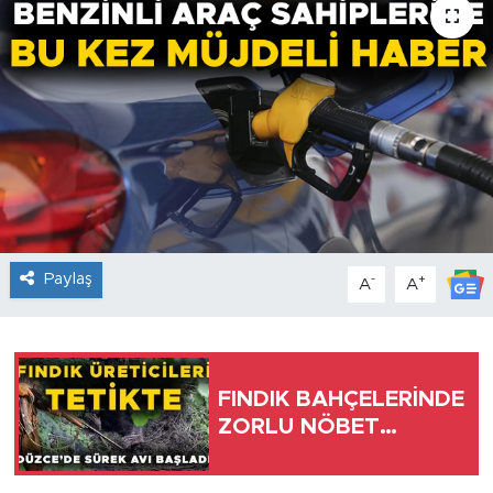
Paylaş
-
+
A
A
FINDIK BAHÇELERİNDE
ZORLU NÖBET…