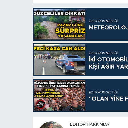
EDITÖRÜN SEÇTIĞI
METEOROLOJİ
EDITÖRÜN SEÇTIĞI
İKİ OTOMOBİL
KİŞİ AĞIR YA
EDITÖRÜN SEÇTIĞI
"OLAN YİNE F
EDITÖR HAKKINDA