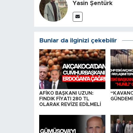
Yasin Şentürk
Bunlar da ilginizi çekebilir
AFİKO BAŞKANI UZUN:
“KAVAN
FINDIK FİYATI 280 TL
GÜNDEMİN
OLARAK REVİZE EDİLMELİ