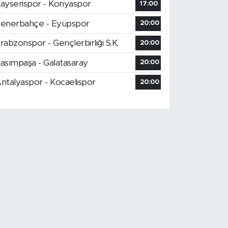
ayserispor - Konyaspor
17:00
enerbahçe - Eyüpspor
20:00
rabzonspor - Gençlerbirliği S.K.
20:00
asımpaşa - Galatasaray
20:00
ntalyaspor - Kocaelispor
20:00