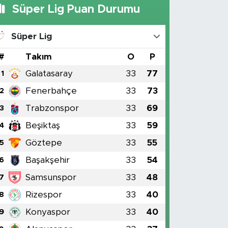
Süper Lig Puan Durumu
Süper Lig
#
Takım
O
P
Galatasaray
33
77
1
Fenerbahçe
33
73
2
Trabzonspor
33
69
3
Beşiktaş
33
59
4
Göztepe
33
55
5
Başakşehir
33
54
6
Samsunspor
33
48
7
Rizespor
33
40
8
Konyaspor
33
40
9