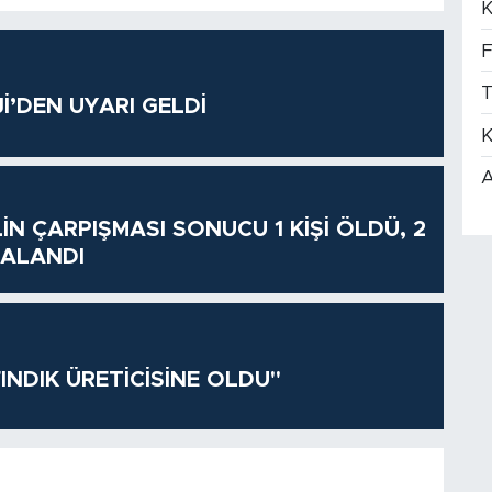
K
F
T
’DEN UYARI GELDİ
K
A
İN ÇARPIŞMASI SONUCU 1 KİŞİ ÖLDÜ, 2
RALANDI
INDIK ÜRETİCİSİNE OLDU"