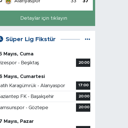
Alanyaspor
33
37
0
Detaylar için tıklayın
Süper Lig Fikstür
5 Mayıs, Cuma
izespor - Beşiktaş
20:00
6 Mayıs, Cumartesi
atih Karagümrük - Alanyaspor
17:00
aziantep FK - Başakşehir
20:00
amsunspor - Göztepe
20:00
7 Mayıs, Pazar