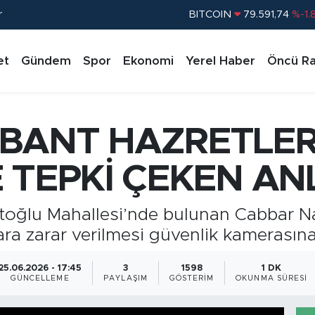
r
BITCOIN
79.591,74
%-1.
DOLAR
45,43620
%0.
et
Gündem
Spor
Ekonomi
Yerel Haber
Öncü Ra
EURO
53,38690
%0.
STERLİN
61,60380
%0.
G.ALTIN
6862,09000
%0.
BANT HAZRETLER
BİST100
14.598,00
%
 TEPKİ ÇEKEN AN
oğlu Mahallesi’nde bulunan Cabbar Nal
ra zarar verilmesi güvenlik kamerasına
25.06.2026 - 17:45
3
1598
1 DK
GÜNCELLEME
PAYLAŞIM
GÖSTERIM
OKUNMA SÜRESI