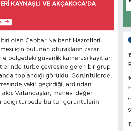
1
LERİ KAYNAŞLI VE AKÇAKOCA’DA
le
biri olan Cabbar Nalbant Hazretleri
mesi için bulunan oturakların zarar
1
ne bölgedeki güvenlik kamerası kayıtları
R
tlerinde türbe çevresine gelen bir grup
anda toplandığı görüldü. Görüntülerde,
1
vresinde vakit geçirdiği, ardından
F
r aldı. Vatandaşlar, manevi değeri
G
ğradığı türbede bu tür görüntülerin
S
1