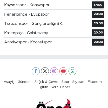
Kayserispor - Konyaspor
17:00
Fenerbahçe - Eyüpspor
20:00
Trabzonspor - Gençlerbirliği S.K.
20:00
Kasımpaşa - Galatasaray
20:00
Antalyaspor - Kocaelispor
20:00
Asayiş
Gündem
Sağlık & Çevre
Spor
Siyaset
Ekonomi
Eğitim
Yerel Haber