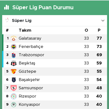
Süper Lig Puan Durumu
Süper Lig
#
Takım
O
P
Galatasaray
33
77
1
Fenerbahçe
33
73
2
Trabzonspor
33
69
3
Beşiktaş
33
59
4
Göztepe
33
55
5
Başakşehir
33
54
6
Samsunspor
33
48
7
Rizespor
33
40
8
Konyaspor
33
40
9