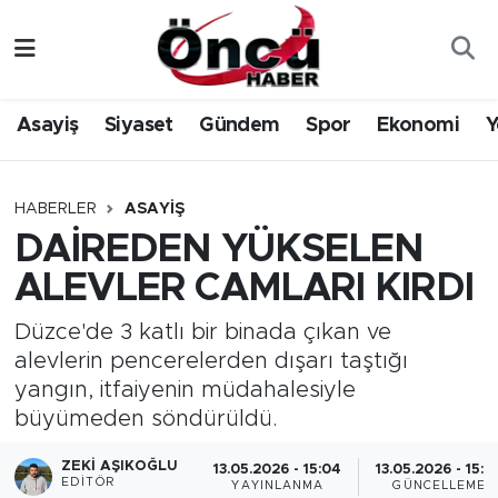
Asayiş
Düzce Nöbetçi Eczaneler
Asayiş
Siyaset
Gündem
Spor
Ekonomi
Y
Gündem
Düzce Hava Durumu
Sağlık & Çevre
Düzce Namaz Vakitleri
HABERLER
ASAYIŞ
DAİREDEN YÜKSELEN
Spor
Düzce Trafik Yoğunluk Haritası
ALEVLER CAMLARI KIRDI
Siyaset
Süper Lig Puan Durumu ve Fikstür
Düzce'de 3 katlı bir binada çıkan ve
alevlerin pencerelerden dışarı taştığı
Yerel Haber
Tüm Manşetler
yangın, itfaiyenin müdahalesiyle
büyümeden söndürüldü.
Öncü Radyo Dinle
Son Dakika Haberleri
ZEKI AŞIKOĞLU
13.05.2026 - 15:04
13.05.2026 - 15:5
Öncü TV İzle
Haber Arşivi
EDITÖR
YAYINLANMA
GÜNCELLEME