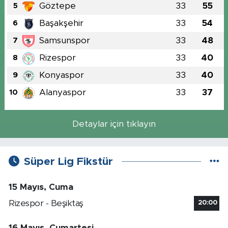
Göztepe
33
55
5
Başakşehir
33
54
6
Samsunspor
33
48
7
Rizespor
33
40
8
Konyaspor
33
40
9
Alanyaspor
33
37
10
Detaylar için tıklayın
Süper Lig Fikstür
15 Mayıs, Cuma
Rizespor - Beşiktaş
20:00
16 Mayıs, Cumartesi