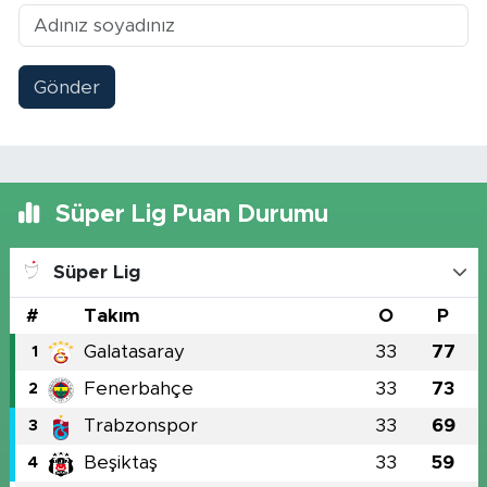
Gönder
Süper Lig Puan Durumu
Süper Lig
#
Takım
O
P
Galatasaray
33
77
1
Fenerbahçe
33
73
2
Trabzonspor
33
69
3
Beşiktaş
33
59
4