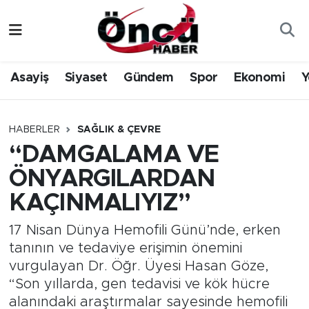
Asayiş
Düzce Nöbetçi Eczaneler
Asayiş
Siyaset
Gündem
Spor
Ekonomi
Y
Gündem
Düzce Hava Durumu
Sağlık & Çevre
Düzce Namaz Vakitleri
HABERLER
SAĞLIK & ÇEVRE
“DAMGALAMA VE
Spor
Düzce Trafik Yoğunluk Haritası
ÖNYARGILARDAN
Siyaset
Süper Lig Puan Durumu ve Fikstür
KAÇINMALIYIZ”
Yerel Haber
Tüm Manşetler
17 Nisan Dünya Hemofili Günü’nde, erken
tanının ve tedaviye erişimin önemini
Öncü Radyo Dinle
Son Dakika Haberleri
vurgulayan Dr. Öğr. Üyesi Hasan Göze,
“Son yıllarda, gen tedavisi ve kök hücre
Öncü TV İzle
Haber Arşivi
alanındaki araştırmalar sayesinde hemofili