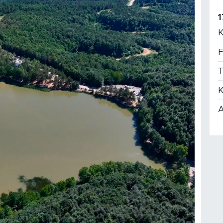
1
K
F
T
K
A