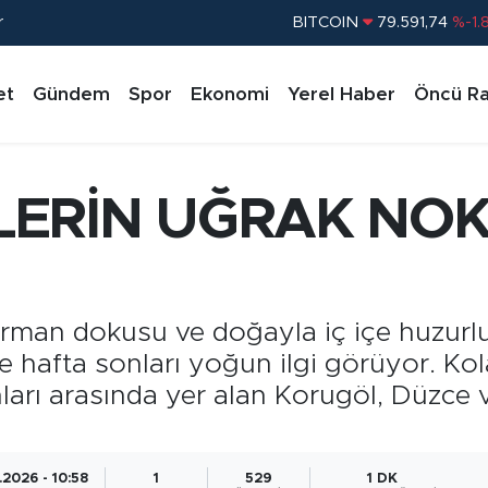
r
DOLAR
45,43620
%0.
EURO
53,38690
%0.
et
Gündem
Spor
Ekonomi
Yerel Haber
Öncü Ra
STERLİN
61,60380
%0.
G.ALTIN
6862,09000
%0.
BİST100
14.598,00
%
ERİN UĞRAK NOKT
BITCOIN
79.591,74
%-1.
rman dokusu ve doğayla iç içe huzurlu 
le hafta sonları yoğun ilgi görüyor. Kol
arı arasında yer alan Korugöl, Düzce v
.2026 - 10:58
1
529
1 DK