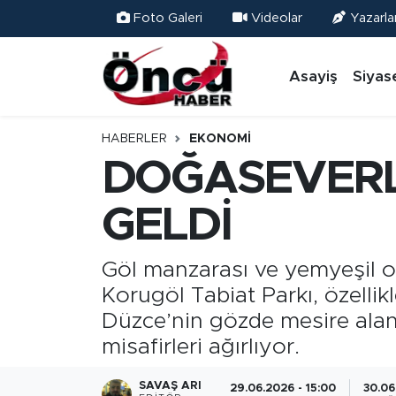
Foto Galeri
Videolar
Yazarla
Asayiş
Düzce Nöbetçi Eczaneler
Asayiş
Siyas
Gündem
Düzce Hava Durumu
HABERLER
EKONOMI
Sağlık & Çevre
Düzce Namaz Vakitleri
DOĞASEVERL
Spor
Düzce Trafik Yoğunluk Haritası
GELDİ
Siyaset
Süper Lig Puan Durumu ve Fikstür
Göl manzarası ve yemyeşil o
Korugöl Tabiat Parkı, özellik
Yerel Haber
Tüm Manşetler
Düzce’nin gözde mesire alanl
Öncü Radyo Dinle
Son Dakika Haberleri
misafirleri ağırlıyor.
Öncü TV İzle
Haber Arşivi
SAVAŞ ARI
29.06.2026 - 15:00
30.06