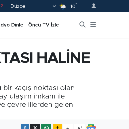
°
Düzce
02
10
19
dyo Dinle
Öncü TV İzle
18
19
0
ASI HALİNE
82
bir kaçış noktası olan
ay ulaşım imkanı ile
e çevre illerden gelen
-
+
A
A