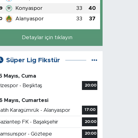
Konyaspor
33
40
9
Alanyaspor
33
37
0
Detaylar için tıklayın
Süper Lig Fikstür
5 Mayıs, Cuma
izespor - Beşiktaş
20:00
6 Mayıs, Cumartesi
atih Karagümrük - Alanyaspor
17:00
aziantep FK - Başakşehir
20:00
amsunspor - Göztepe
20:00