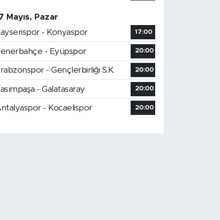
7 Mayıs, Pazar
ayserispor - Konyaspor
17:00
enerbahçe - Eyüpspor
20:00
rabzonspor - Gençlerbirliği S.K.
20:00
asımpaşa - Galatasaray
20:00
ntalyaspor - Kocaelispor
20:00