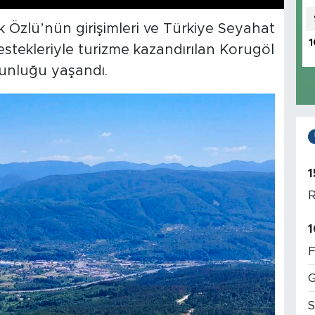
 Özlü’nün girişimleri ve Türkiye Seyahat
1
estekleriyle turizme kazandırılan Korugöl
unluğu yaşandı.
1
R
1
F
G
S