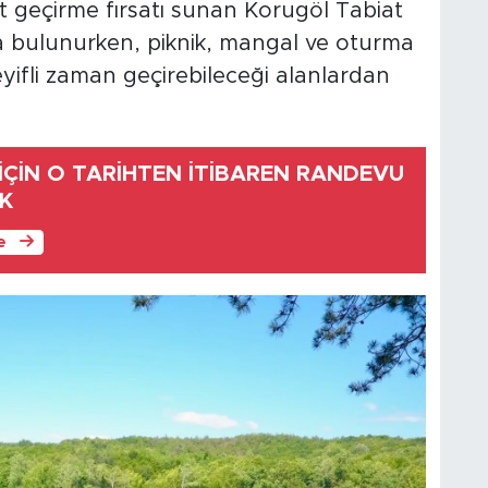
kit geçirme fırsatı sunan Korugöl Tabiat
 da bulunurken, piknik, mangal ve oturma
eyifli zaman geçirebileceği alanlardan
I İÇİN O TARİHTEN İTİBAREN RANDEVU
EK
le