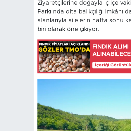
Ziyaretçilerine doğayla iç içe va
Parkı’nda olta balıkçılığı imkânı
alanlarıyla ailelerin hafta sonu k
biri olarak öne çıkıyor.
FINDIK ALIM
ALINABİLEC
İçeriği Görüntü