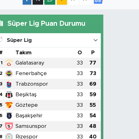
Süper Lig Puan Durumu
Süper Lig
#
Takım
O
P
Galatasaray
33
77
1
Fenerbahçe
33
73
2
Trabzonspor
33
69
3
Beşiktaş
33
59
4
Göztepe
33
55
5
Başakşehir
33
54
6
Samsunspor
33
48
7
Rizespor
33
40
8