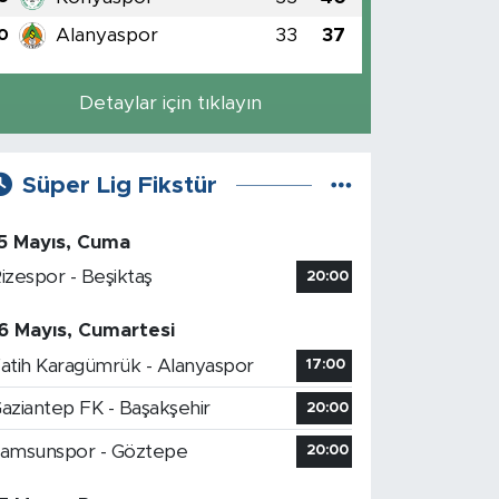
Alanyaspor
33
37
0
Detaylar için tıklayın
Süper Lig Fikstür
5 Mayıs, Cuma
izespor - Beşiktaş
20:00
6 Mayıs, Cumartesi
atih Karagümrük - Alanyaspor
17:00
aziantep FK - Başakşehir
20:00
amsunspor - Göztepe
20:00