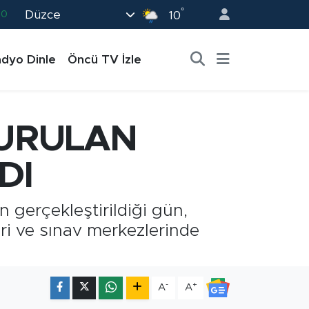
°
Düzce
82
10
02
dyo Dinle
Öncü TV İzle
19
18
19
KURULAN
0
DI
 gerçekleştirildiği gün,
ri ve sınav merkezlerinde
-
+
A
A