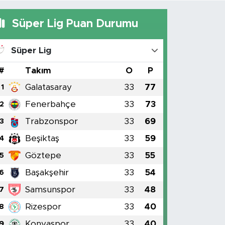
Süper Lig Puan Durumu
Süper Lig
#
Takım
O
P
Galatasaray
33
77
1
Fenerbahçe
33
73
2
Trabzonspor
33
69
3
Beşiktaş
33
59
4
Göztepe
33
55
5
Başakşehir
33
54
6
Samsunspor
33
48
7
Rizespor
33
40
8
Konyaspor
33
40
9