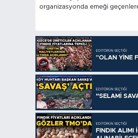
organizasyonda emeği geçenlere 
EDITÖRÜN SEÇTIĞI
"OLAN YİNE F
EDITÖRÜN SEÇTIĞI
“SELAMİ SAV
EDITÖRÜN SEÇTIĞI
FINDIK ALIMI