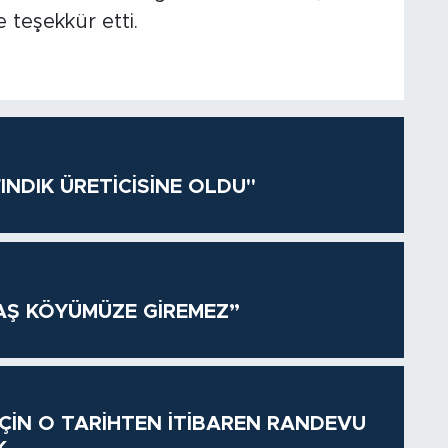
teşekkür etti.
INDIK ÜRETİCİSİNE OLDU"
AŞ KÖYÜMÜZE GİREMEZ”
 İÇİN O TARİHTEN İTİBAREN RANDEVU