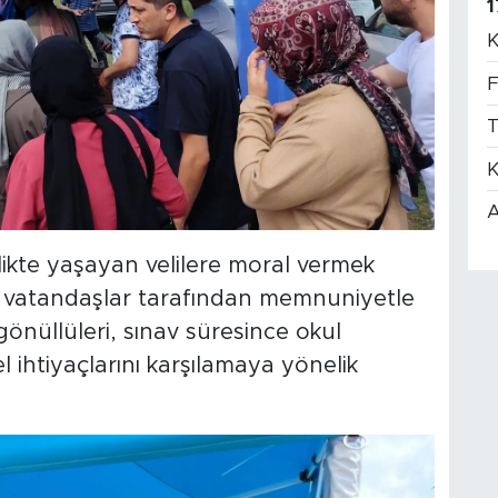
1
K
F
T
K
A
likte yaşayan velilere moral vermek
ik, vatandaşlar tarafından memnuniyetle
gönüllüleri, sınav süresince okul
l ihtiyaçlarını karşılamaya yönelik