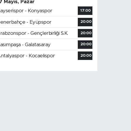
7 Mayıs, Pazar
ayserispor - Konyaspor
17:00
enerbahçe - Eyüpspor
20:00
rabzonspor - Gençlerbirliği S.K.
20:00
asımpaşa - Galatasaray
20:00
ntalyaspor - Kocaelispor
20:00