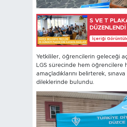
S VE T PLAK
DÜZENLENDİ
İçeriği Görüntü
Yetkililer, öğrencilerin geleceği
LGS sürecinde hem öğrencilere h
amaçladıklarını belirterek, sınav
dileklerinde bulundu.