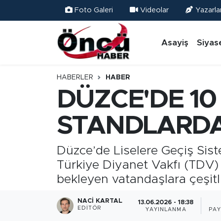
Foto Galeri
Videolar
Yazarla
Asayiş
Düzce Nöbetçi Eczaneler
Asayiş
Siyas
Gündem
Düzce Hava Durumu
HABERLER
HABER
Sağlık & Çevre
Düzce Namaz Vakitleri
DÜZCE'DE 1
Spor
Düzce Trafik Yoğunluk Haritası
STANDLARDA
Siyaset
Süper Lig Puan Durumu ve Fikstür
Düzce’de Liselere Geçiş Sist
Türkiye Diyanet Vakfı (TDV) 
Yerel Haber
Tüm Manşetler
bekleyen vatandaşlara çeşitl
Öncü Radyo Dinle
Son Dakika Haberleri
NACI KARTAL
13.06.2026 - 18:38
EDITÖR
YAYINLANMA
PAY
Öncü TV İzle
Haber Arşivi