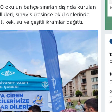
10 okulun bahçe sınırları dışında kurulan
1
üleri, sınav süresince okul önlerinde
 kek, su ve çeşitli ikramlar dağıttı.
1
R
1
F
G
S