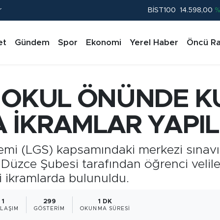
r
BITCOIN
79.591,74
%-1.
DOLAR
45,43620
%0.
et
Gündem
Spor
Ekonomi
Yerel Haber
Öncü Ra
EURO
53,38690
%0.
STERLİN
61,60380
%0.
G.ALTIN
6862,09000
%0.
0 OKUL ÖNÜNDE 
BİST100
14.598,00
%
 İKRAMLAR YAPIL
emi (LGS) kapsamındaki merkezi sınavın
Düzce Şubesi tarafından öğrenci velile
i ikramlarda bulunuldu.
1
299
1 DK
LAŞIM
GÖSTERIM
OKUNMA SÜRESI