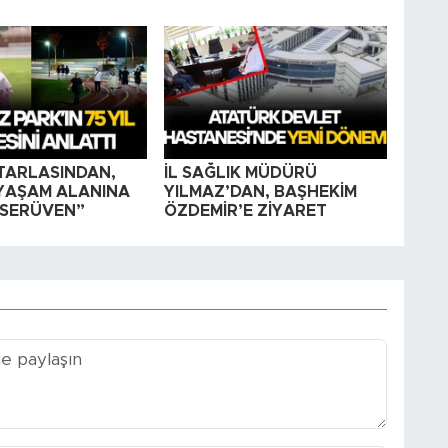
TARLASINDAN,
İL SAĞLIK MÜDÜRÜ
YAŞAM ALANINA
YILMAZ’DAN, BAŞHEKİM
SERÜVEN”
ÖZDEMİR’E ZİYARET