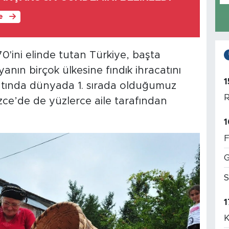
le
0'ini elinde tutan Türkiye, başta
nın birçok ülkesine fındık ihracatını
1
atında dünyada 1. sırada olduğumuz
R
zce’de de yüzlerce aile tarafından
1
F
G
S
1
K