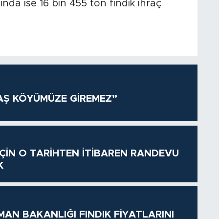
nda ise 16 bin 455 ton fındık ihraç
AŞ KÖYÜMÜZE GİREMEZ”
 İÇİN O TARİHTEN İTİBAREN RANDEVU
K
MAN BAKANLIĞI FINDIK FİYATLARINI