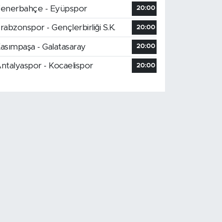
enerbahçe - Eyüpspor
20:00
rabzonspor - Gençlerbirliği S.K.
20:00
asımpaşa - Galatasaray
20:00
ntalyaspor - Kocaelispor
20:00