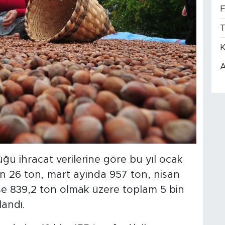
F
T
K
A
ü ihracat verilerine göre bu yıl ocak
in 26 ton, mart ayında 957 ton, nisan
se 839,2 ton olmak üzere toplam 5 bin
landı.