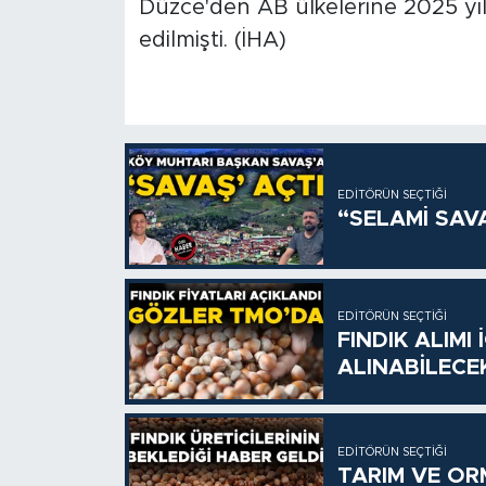
Düzce'den AB ülkelerine 2025 yılı
edilmişti. (İHA)
EDITÖRÜN SEÇTIĞI
“SELAMİ SAV
EDITÖRÜN SEÇTIĞI
FINDIK ALIMI
ALINABİLECE
EDITÖRÜN SEÇTIĞI
TARIM VE OR