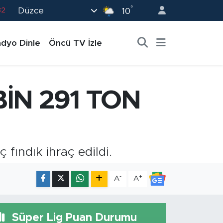
°
Düzce
82
10
02
dyo Dinle
Öncü TV İzle
19
18
19
İN 291 TON
0
 fındık ihraç edildi.
-
+
A
A
Süper Lig Puan Durumu