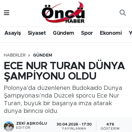
Asayiş
Düzce Nöbetçi Eczaneler
Asayiş
Siyaset
Gündem
Spor
Ekonomi
Y
Gündem
Düzce Hava Durumu
Sağlık & Çevre
Düzce Namaz Vakitleri
HABERLER
GÜNDEM
ECE NUR TURAN DÜNYA
Spor
Düzce Trafik Yoğunluk Haritası
ŞAMPİYONU OLDU
Siyaset
Süper Lig Puan Durumu ve Fikstür
Polonya’da düzenlenen Budokaido Dünya
Şampiyonası’nda Düzceli sporcu Ece Nur
Yerel Haber
Tüm Manşetler
Turan, büyük bir başarıya imza atarak
dünya birincisi oldu.
Öncü Radyo Dinle
Son Dakika Haberleri
ZEKI AŞIKOĞLU
30.04.2026 - 17:30
476
Öncü TV İzle
Haber Arşivi
EDITÖR
YAYINLANMA
GÖSTERIM