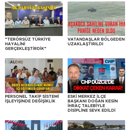
“TERÖRSÜZ TÜRKİYE
VATANDAŞLAR BÖLGEDEN
HAYALİNİ
UZAKLAŞTIRILDI
GERÇEKLEŞTİRDİK”
PERSONEL TAKİP SİSTEMİ
ESKİ MERKEZ İLÇE
İŞLEYİŞİNDE DEĞİŞİKLİK
BAŞKANI DOĞAN KESİN
İHRAÇ TALEBİYLE
DİSİPLİNE SEVK EDİLDİ