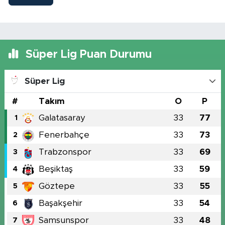
Süper Lig Puan Durumu
Süper Lig
#
Takım
O
P
Galatasaray
33
77
1
Fenerbahçe
33
73
2
Trabzonspor
33
69
3
Beşiktaş
33
59
4
Göztepe
33
55
5
Başakşehir
33
54
6
Samsunspor
33
48
7