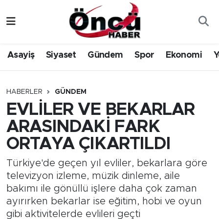
Asayiş
Düzce Nöbetçi Eczaneler
Asayiş
Siyaset
Gündem
Spor
Ekonomi
Y
Gündem
Düzce Hava Durumu
Sağlık & Çevre
Düzce Namaz Vakitleri
HABERLER
GÜNDEM
EVLİLER VE BEKARLAR
Spor
Düzce Trafik Yoğunluk Haritası
ARASINDAKİ FARK
Siyaset
Süper Lig Puan Durumu ve Fikstür
ORTAYA ÇIKARTILDI
Yerel Haber
Tüm Manşetler
Türkiye'de geçen yıl evliler, bekarlara göre
televizyon izleme, müzik dinleme, aile
Öncü Radyo Dinle
Son Dakika Haberleri
bakımı ile gönüllü işlere daha çok zaman
ayırırken bekarlar ise eğitim, hobi ve oyun
Öncü TV İzle
Haber Arşivi
gibi aktivitelerde evlileri geçti