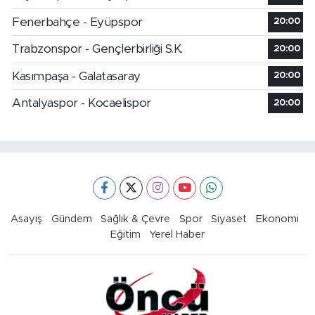
Fenerbahçe - Eyüpspor
20:00
Trabzonspor - Gençlerbirliği S.K.
20:00
Kasımpaşa - Galatasaray
20:00
Antalyaspor - Kocaelispor
20:00
Asayiş
Gündem
Sağlık & Çevre
Spor
Siyaset
Ekonomi
Eğitim
Yerel Haber