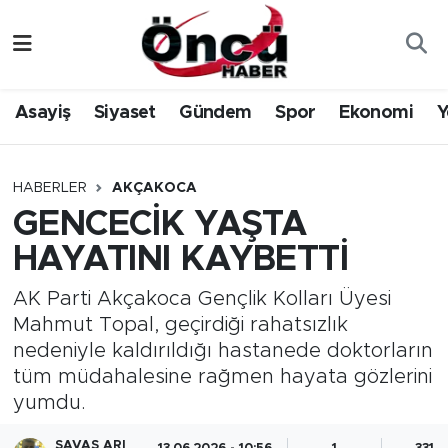
Asayiş
Düzce Nöbetçi Eczaneler
Asayiş
Siyaset
Gündem
Spor
Ekonomi
Y
Gündem
Düzce Hava Durumu
Sağlık & Çevre
Düzce Namaz Vakitleri
HABERLER
AKÇAKOCA
GENCECİK YAŞTA
Spor
Düzce Trafik Yoğunluk Haritası
HAYATINI KAYBETTİ
Siyaset
Süper Lig Puan Durumu ve Fikstür
AK Parti Akçakoca Gençlik Kolları Üyesi
Mahmut Topal, geçirdiği rahatsızlık
Yerel Haber
Tüm Manşetler
nedeniyle kaldırıldığı hastanede doktorların
tüm müdahalesine rağmen hayata gözlerini
Öncü Radyo Dinle
Son Dakika Haberleri
yumdu.
Öncü TV İzle
Haber Arşivi
SAVAŞ ARI