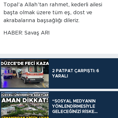
Topal’a Allah’tan rahmet, kederli ailesi
başta olmak üzere tüm eş, dost ve
akrabalarına başsağlığı dileriz.
HABER: Savaş ARI
2 PATPAT ÇARPIŞTI: 6
YARALI
“SOSYAL MEDYANIN
YÖNLENDİRMESİYLE
GELECEĞİNİZİ RİSKE
ATMAYIN”