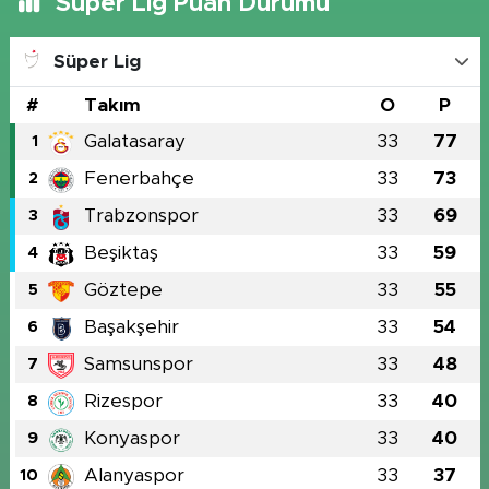
Süper Lig Puan Durumu
Süper Lig
#
Takım
O
P
Galatasaray
33
77
1
Fenerbahçe
33
73
2
Trabzonspor
33
69
3
Beşiktaş
33
59
4
Göztepe
33
55
5
Başakşehir
33
54
6
Samsunspor
33
48
7
Rizespor
33
40
8
Konyaspor
33
40
9
Alanyaspor
33
37
10