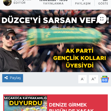
13.06.2026 - 10:56
1
3316
EDITÖR
YAYINLANMA
PAYLAŞIM
GÖSTER
Paylaş
-
+
A
A
DENİZE GİRMEK