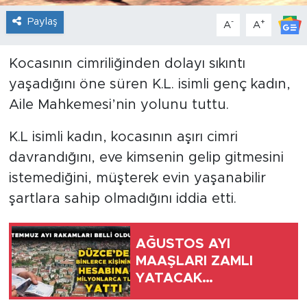
Paylaş
-
+
A
A
Kocasının cimriliğinden dolayı sıkıntı
yaşadığını öne süren K.L. isimli genç kadın,
Aile Mahkemesi’nin yolunu tuttu.
K.L isimli kadın, kocasının aşırı cimri
davrandığını, eve kimsenin gelip gitmesini
istemediğini, müşterek evin yaşanabilir
şartlara sahip olmadığını iddia etti.
AĞUSTOS AYI
MAAŞLARI ZAMLI
YATACAK…