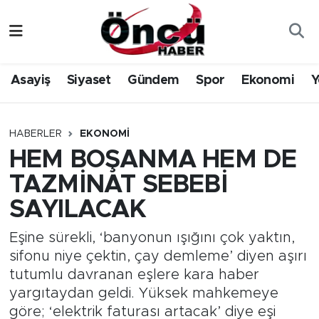
Asayiş
Düzce Nöbetçi Eczaneler
Asayiş
Siyaset
Gündem
Spor
Ekonomi
Y
Gündem
Düzce Hava Durumu
Sağlık & Çevre
Düzce Namaz Vakitleri
HABERLER
EKONOMI
HEM BOŞANMA HEM DE
Spor
Düzce Trafik Yoğunluk Haritası
TAZMİNAT SEBEBİ
Siyaset
Süper Lig Puan Durumu ve Fikstür
SAYILACAK
Yerel Haber
Tüm Manşetler
Eşine sürekli, ‘banyonun ışığını çok yaktın,
sifonu niye çektin, çay demleme’ diyen aşırı
Öncü Radyo Dinle
Son Dakika Haberleri
tutumlu davranan eşlere kara haber
yargıtaydan geldi. Yüksek mahkemeye
Öncü TV İzle
Haber Arşivi
göre; ‘elektrik faturası artacak’ diye eşi