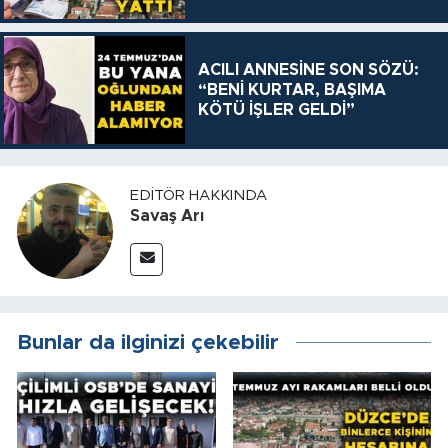
ACILI ANNESİNE SON SÖZÜ:
“BENİ KURTAR, BAŞIMA
KÖTÜ İŞLER GELDİ”
EDITÖR HAKKINDA
Savaş Arı
Bunlar da ilginizi çekebilir