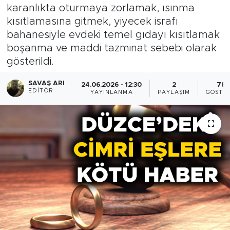
karanlıkta oturmaya zorlamak, ısınma
kısıtlamasına gitmek, yiyecek israfı
bahanesiyle evdeki temel gıdayı kısıtlamak
boşanma ve maddi tazminat sebebi olarak
gösterildi.
SAVAŞ ARI
24.06.2026 - 12:30
2
781
EDITÖR
YAYINLANMA
PAYLAŞIM
GÖSTE