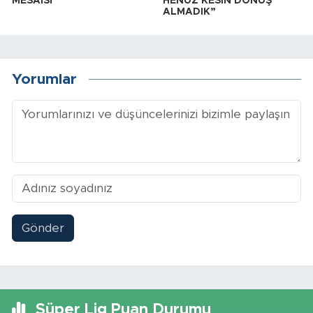
MESAİSİ
HENÜZ KESİN DÖNÜŞ
ALMADIK”
Yorumlar
Gönder
Süper Lig Puan Durumu