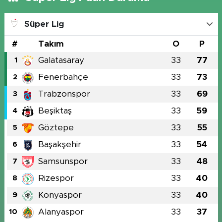
Süper Lig
#
Takım
O
P
Galatasaray
33
77
1
Fenerbahçe
33
73
2
Trabzonspor
33
69
3
Beşiktaş
33
59
4
Göztepe
33
55
5
Başakşehir
33
54
6
Samsunspor
33
48
7
Rizespor
33
40
8
Konyaspor
33
40
9
Alanyaspor
33
37
10