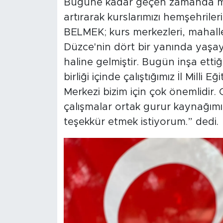
Bugüne kadar geçen zamanda maha
artırarak kurslarımızı hemşehriler
BELMEK; kurs merkezleri, mahalle
Düzce'nin dört bir yanında yaşay
haline gelmiştir. Bugün inşa etti
birliği içinde çalıştığımız İl Mill
Merkezi bizim için çok önemlidi
çalışmalar ortak gurur kaynağımız
teşekkür etmek istiyorum.” dedi.