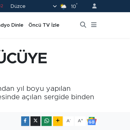
°
Düzce
02
10
19
dyo Dinle
Öncü TV İzle
18
19
0
RÜCÜYE
82
ndan yıl boyu yapılan
çesinde açılan sergide binden
-
+
A
A