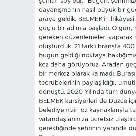
şunları söyledi, “Bugün; şehrimi
dayanışmanın nasıl büyük bir güc
araya geldik. BELMEK'in hikâyesi,
güçlü bir adımla başladı. O gün, 
gereken düzenlemeleri yaparak m
oluşturduk. 21 farklı branşta 40
bugün geldiği noktaya baktığımızd
kez daha görüyoruz. Aradan geçe
bir merkez olarak kalmadı. Buras
tecrübelerinin paylaşıldığı, umutla
dönüştü. 2020 Yılında tüm dün
BELMEK kursiyerleri de Düzce içi
belediyemizin öz kaynaklarıyla t
vatandaşlarımıza ücretsiz ulaştır
gerektiğinde şehrinin yanında du