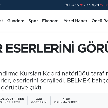
r
DOLAR
45,43620
%0.
EURO
53,38690
%0.
et
Gündem
Spor
Ekonomi
Yerel Haber
Öncü Ra
STERLİN
61,60380
%0.
G.ALTIN
6862,09000
%0.
BİST100
14.598,00
%
R ESERLERİNİ GÖ
BITCOIN
79.591,74
%-1.
ndirme Kursları Koordinatörlüğü tarafı
erler, eserlerini sergiledi. BELMEK bah
 görücüye çıktı.
.06.2026 - 13:56
230
4 DK
GÜNCELLEME
GÖSTERIM
OKUNMA SÜRESI