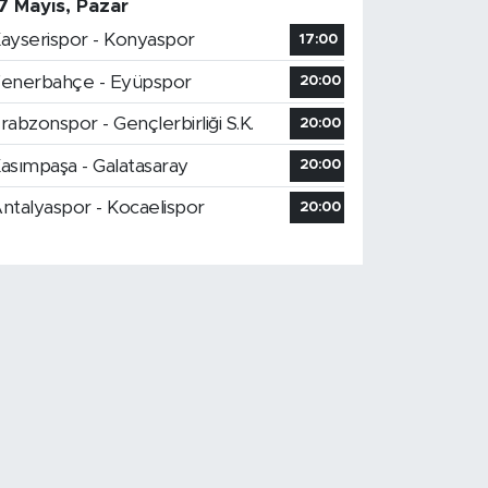
7 Mayıs, Pazar
ayserispor - Konyaspor
17:00
enerbahçe - Eyüpspor
20:00
rabzonspor - Gençlerbirliği S.K.
20:00
asımpaşa - Galatasaray
20:00
ntalyaspor - Kocaelispor
20:00