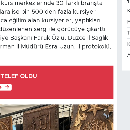
1
 kurs merkezlerinde 30 farklı branşta
K
lara ise bin 500’den fazla kursiyer
a eğitim alan kursiyerler, yaptıkları
F
üzenlenen sergi ile görücüye çıkarttı.
T
diye Başkanı Faruk Özlü, Düzce İl Sağlık
K
rman İl Müdürü Esra Uzun, il protokolü,
A
 TELEF OLDU
le