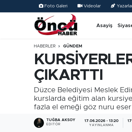
Foto Galeri
Videolar
Yazarla
Asayiş
Düzce Nöbetçi Eczaneler
Asayiş
Siyas
Gündem
Düzce Hava Durumu
HABERLER
GÜNDEM
Sağlık & Çevre
Düzce Namaz Vakitleri
KURSİYERLE
Spor
Düzce Trafik Yoğunluk Haritası
ÇIKARTTI
Siyaset
Süper Lig Puan Durumu ve Fikstür
Düzce Belediyesi Meslek Edi
kurslarda eğitim alan kursiy
Yerel Haber
Tüm Manşetler
fazla el emeği göz nuru eser
Öncü Radyo Dinle
Son Dakika Haberleri
TUĞBA AKSOY
17.06.2026 - 13:20
17
EDITÖR
YAYINLANMA
Öncü TV İzle
Haber Arşivi