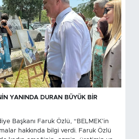
NİN YANINDA DURAN BÜYÜK BİR
diye Başkanı Faruk Özlü, “BELMEK’in
şmalar hakkında bilgi verdi. Faruk Özlü