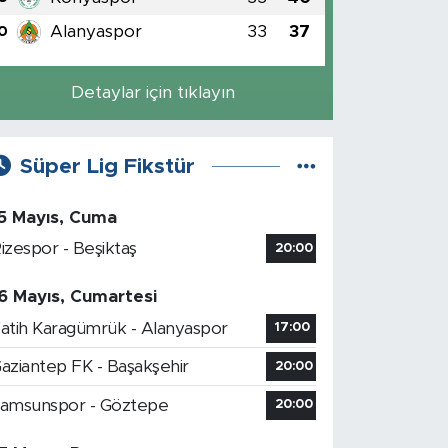
Alanyaspor
33
37
0
Detaylar için tıklayın
Süper Lig Fikstür
5 Mayıs, Cuma
izespor - Beşiktaş
20:00
6 Mayıs, Cumartesi
atih Karagümrük - Alanyaspor
17:00
aziantep FK - Başakşehir
20:00
amsunspor - Göztepe
20:00