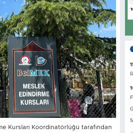
1
1
R
1
F
G
S
me Kursları Koordinatörlüğü tarafından