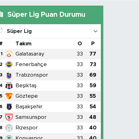
Süper Lig Puan Durumu
Süper Lig
#
Takım
O
P
Galatasaray
33
77
1
Fenerbahçe
33
73
2
Trabzonspor
33
69
3
Beşiktaş
33
59
4
Göztepe
33
55
5
Başakşehir
33
54
6
Samsunspor
33
48
7
Rizespor
33
40
8
Konyaspor
33
40
9