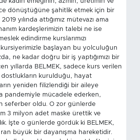
zde kadın emeğinin, azmin, üretimin ve
e dönüştüğüne şahitlik etmek için bir
 2019 yılında attığımız mütevazı ama
hanım kardeşlerimizin talebi ne ise
eslek edindirme kurslarımızı
0 kursiyerimizle başlayan bu yolculuğun
a, ne kadar doğru bir iş yaptığımızı bir
n yıllarda BELMEK, sadece kurs verilen
ı dostlukların kurulduğu, hayat
rın yeniden filizlendiği bir aileye
ya pandemiyle mücadele ederken,
n seferber oldu. O zor günlerde
am 3 milyon adet maske ürettik ve
dık. İşte o günlerde gördük ki BELMEK,
ran büyük bir dayanışma hareketidir.