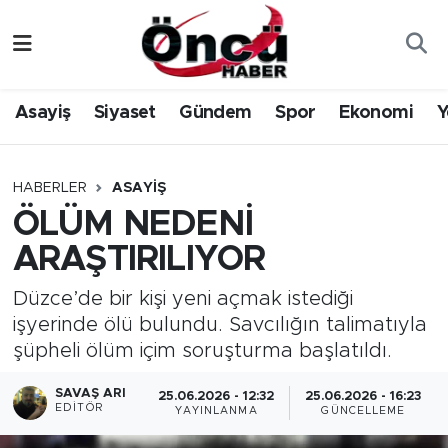
Asayiş
Düzce Nöbetçi Eczaneler
Asayiş
Siyaset
Gündem
Spor
Ekonomi
Y
Gündem
Düzce Hava Durumu
Sağlık & Çevre
Düzce Namaz Vakitleri
HABERLER
ASAYIŞ
ÖLÜM NEDENİ
Spor
Düzce Trafik Yoğunluk Haritası
ARAŞTIRILIYOR
Siyaset
Süper Lig Puan Durumu ve Fikstür
Düzce’de bir kişi yeni açmak istediği
işyerinde ölü bulundu. Savcılığın talimatıyla
Yerel Haber
Tüm Manşetler
şüpheli ölüm içim soruşturma başlatıldı.
Öncü Radyo Dinle
Son Dakika Haberleri
SAVAŞ ARI
25.06.2026 - 12:32
25.06.2026 - 16:23
EDITÖR
YAYINLANMA
GÜNCELLEME
Öncü TV İzle
Haber Arşivi