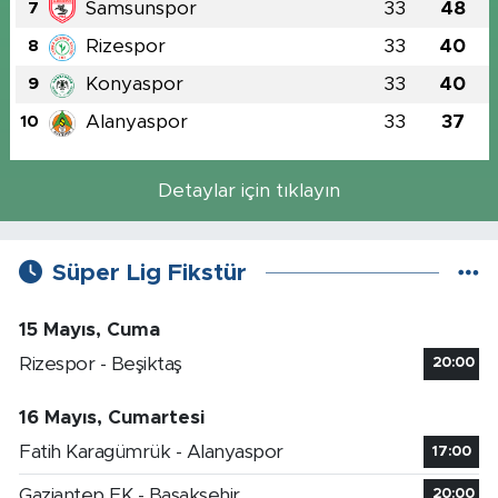
Samsunspor
33
48
7
Rizespor
33
40
8
Konyaspor
33
40
9
Alanyaspor
33
37
10
Detaylar için tıklayın
Süper Lig Fikstür
15 Mayıs, Cuma
Rizespor - Beşiktaş
20:00
16 Mayıs, Cumartesi
Fatih Karagümrük - Alanyaspor
17:00
Gaziantep FK - Başakşehir
20:00