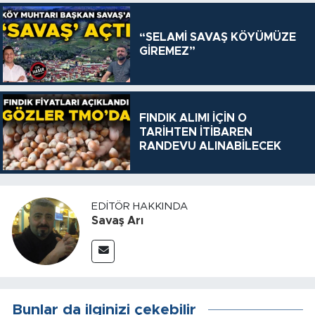
“SELAMİ SAVAŞ KÖYÜMÜZE
GİREMEZ”
FINDIK ALIMI İÇİN O
TARİHTEN İTİBAREN
RANDEVU ALINABİLECEK
EDITÖR HAKKINDA
Savaş Arı
Bunlar da ilginizi çekebilir