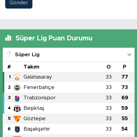
Gönder
Süper Lig Puan Durumu
Süper Lig
#
Takım
O
P
Galatasaray
33
77
1
Fenerbahçe
33
73
2
Trabzonspor
33
69
3
Beşiktaş
33
59
4
Göztepe
33
55
5
Başakşehir
33
54
6