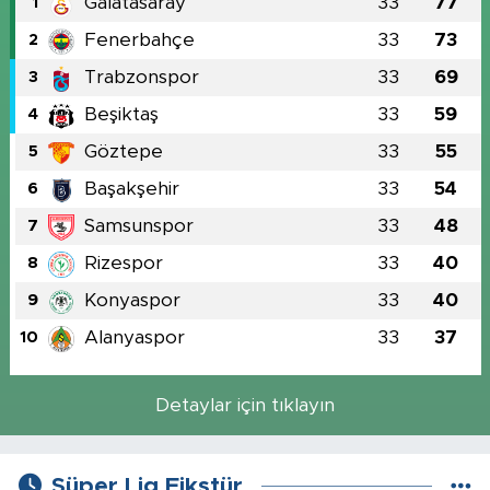
Galatasaray
33
77
1
Fenerbahçe
33
73
2
Trabzonspor
33
69
3
Beşiktaş
33
59
4
Göztepe
33
55
5
Başakşehir
33
54
6
Samsunspor
33
48
7
Rizespor
33
40
8
Konyaspor
33
40
9
Alanyaspor
33
37
10
Detaylar için tıklayın
Süper Lig Fikstür