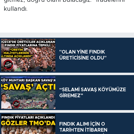
gitmez, doğru olanı bulacağız.” ifadelerini
kullandı.
"OLAN YİNE FINDIK
ÜRETİCİSİNE OLDU"
“SELAMİ SAVAŞ KÖYÜMÜZE
GİREMEZ”
FINDIK ALIMI İÇİN O
TARİHTEN İTİBAREN