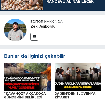
RANDEVU ALINABİLECEK
EDITÖR HAKKINDA
Zeki Aşıkoğlu
Bunlar da ilginizi çekebilir
“KAVANOZ” AKÇAKOCA
DAGEM’DEN SLOVENYA
GÜNDEMİNİ BELİRLEDİ
ZİYARETİ