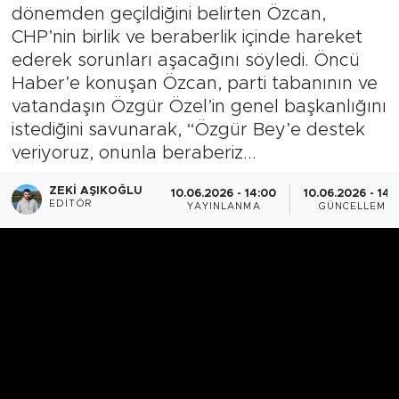
dönemden geçildiğini belirten Özcan,
CHP’nin birlik ve beraberlik içinde hareket
ederek sorunları aşacağını söyledi. Öncü
Haber’e konuşan Özcan, parti tabanının ve
vatandaşın Özgür Özel’in genel başkanlığını
istediğini savunarak, “Özgür Bey’e destek
veriyoruz, onunla beraberiz...
ZEKI AŞIKOĞLU
10.06.2026 - 14:00
10.06.2026 - 14:
EDITÖR
YAYINLANMA
GÜNCELLEME