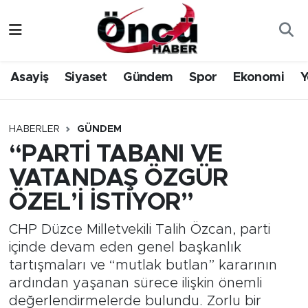
Asayiş
Düzce Nöbetçi Eczaneler
Asayiş
Siyaset
Gündem
Spor
Ekonomi
Y
Gündem
Düzce Hava Durumu
Sağlık & Çevre
Düzce Namaz Vakitleri
HABERLER
GÜNDEM
“PARTİ TABANI VE
Spor
Düzce Trafik Yoğunluk Haritası
VATANDAŞ ÖZGÜR
Siyaset
Süper Lig Puan Durumu ve Fikstür
ÖZEL’İ İSTİYOR”
Yerel Haber
Tüm Manşetler
CHP Düzce Milletvekili Talih Özcan, parti
içinde devam eden genel başkanlık
Öncü Radyo Dinle
Son Dakika Haberleri
tartışmaları ve “mutlak butlan” kararının
ardından yaşanan sürece ilişkin önemli
Öncü TV İzle
Haber Arşivi
değerlendirmelerde bulundu. Zorlu bir