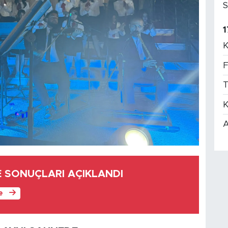
S
1
K
F
T
K
A
E SONUÇLARI AÇIKLANDI
le