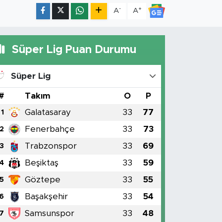
-
+
A
A
Süper Lig Puan Durumu
Süper Lig
#
Takım
O
P
Galatasaray
33
77
1
Fenerbahçe
33
73
2
Trabzonspor
33
69
3
Beşiktaş
33
59
4
Göztepe
33
55
5
Başakşehir
33
54
6
Samsunspor
33
48
7