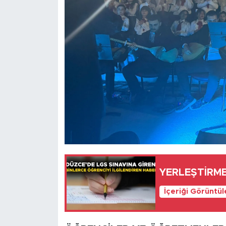
YERLEŞTİRM
İçeriği Görüntü