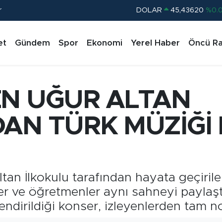
DOLAR
45,43620
%0.
r
EURO
53,38690
%0.
et
Gündem
Spor
Ekonomi
Yerel Haber
Öncü Ra
STERLİN
61,60380
%0.
G.ALTIN
6862,09000
%0.
BİST100
14.598,00
%
EN UĞUR ALTAN
BITCOIN
79.591,74
%-1.
AN TÜRK MÜZİĞİ
an İlkokulu tarafından hayata geçiril
r ve öğretmenler aynı sahneyi paylaştı
endirildiği konser, izleyenlerden tam no