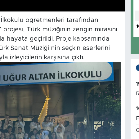
lkokulu öğretmenleri tarafından
1
projesi, Türk müziğinin zengin mirasını
a hayata geçirildi. Proje kapsamında
ürk Sanat Müziği’nin seçkin eserlerini
izleyicilerin karşısına çıktı.
1
R
1
F
G