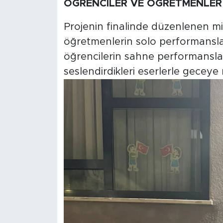
ÖĞRENCİLER VE ÖĞRETMENLER
Projenin finalinde düzenlenen m
öğretmenlerin solo performansla
öğrencilerin sahne performanslar
seslendirdikleri eserlerle geceye r