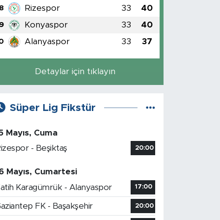
Rizespor
33
40
8
Konyaspor
33
40
9
Alanyaspor
33
37
0
Detaylar için tıklayın
Süper Lig Fikstür
5 Mayıs, Cuma
izespor - Beşiktaş
20:00
6 Mayıs, Cumartesi
atih Karagümrük - Alanyaspor
17:00
aziantep FK - Başakşehir
20:00