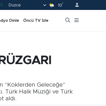
02
°
Düzce
10
19
dyo Dinle
Öncü TV İzle
18
19
0
82
 RÜZGARI
en “Köklerden Geleceğe”
. Türk Halk Müziği ve Türk
t aldı.