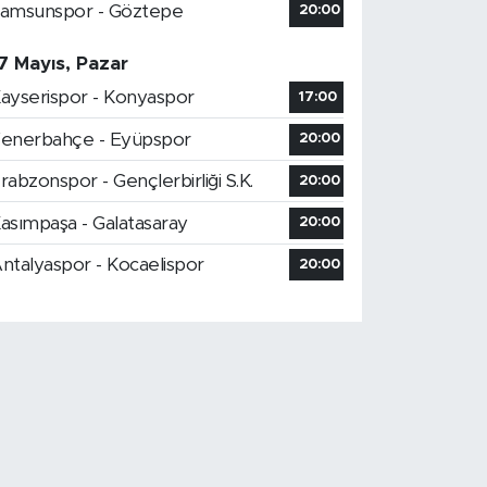
amsunspor - Göztepe
20:00
7 Mayıs, Pazar
ayserispor - Konyaspor
17:00
enerbahçe - Eyüpspor
20:00
rabzonspor - Gençlerbirliği S.K.
20:00
asımpaşa - Galatasaray
20:00
ntalyaspor - Kocaelispor
20:00