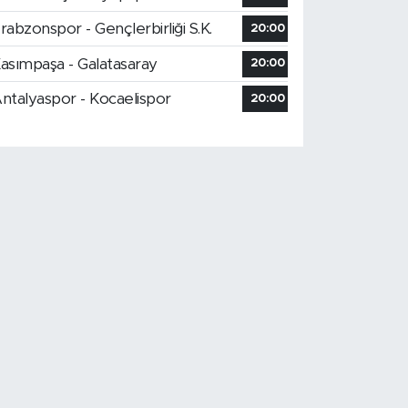
rabzonspor - Gençlerbirliği S.K.
20:00
asımpaşa - Galatasaray
20:00
ntalyaspor - Kocaelispor
20:00