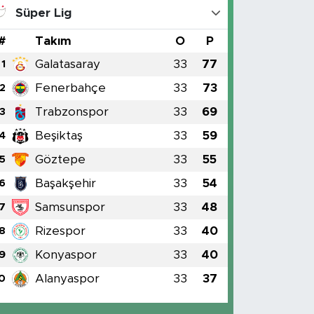
Süper Lig
#
Takım
O
P
Galatasaray
33
77
1
Fenerbahçe
33
73
2
Trabzonspor
33
69
3
Beşiktaş
33
59
4
Göztepe
33
55
5
Başakşehir
33
54
6
Samsunspor
33
48
7
Rizespor
33
40
8
Konyaspor
33
40
9
Alanyaspor
33
37
0