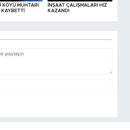
 KÖYÜ MUHTARI
İNŞAAT ÇALIŞMALARI HIZ
 KAYBETTİ
KAZANDI