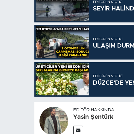
EDITÖRÜN SEÇTIĞI
SEYİR HALİN
EDITÖRÜN SEÇTIĞI
ULAŞIM DURM
EDITÖRÜN SEÇTIĞI
DÜZCE’DE YE
EDITÖR HAKKINDA
Yasin Şentürk