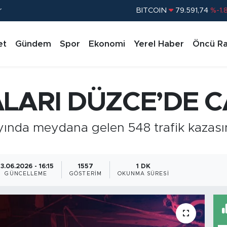
r
BITCOIN
79.591,74
%-1.
DOLAR
45,43620
%0.
et
Gündem
Spor
Ekonomi
Yerel Haber
Öncü Ra
EURO
53,38690
%0.
STERLİN
61,60380
%0.
G.ALTIN
6862,09000
%0.
LARI DÜZCE’DE C
BİST100
14.598,00
%
ayında meydana gelen 548 trafik kazasın
13.06.2026 - 16:15
1557
1 DK
GÜNCELLEME
GÖSTERIM
OKUNMA SÜRESI