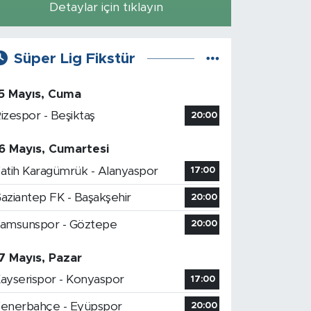
Detaylar için tıklayın
Süper Lig Fikstür
5 Mayıs, Cuma
izespor - Beşiktaş
20:00
6 Mayıs, Cumartesi
atih Karagümrük - Alanyaspor
17:00
aziantep FK - Başakşehir
20:00
amsunspor - Göztepe
20:00
7 Mayıs, Pazar
ayserispor - Konyaspor
17:00
enerbahçe - Eyüpspor
20:00