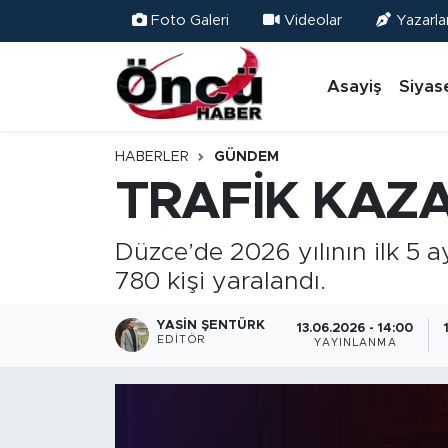
Foto Galeri
Videolar
Yazarla
Asayiş
Düzce Nöbetçi Eczaneler
Asayiş
Siyas
Gündem
Düzce Hava Durumu
HABERLER
GÜNDEM
Sağlık & Çevre
Düzce Namaz Vakitleri
TRAFİK KAZA
Spor
Düzce Trafik Yoğunluk Haritası
Düzce’de 2026 yılının ilk 5 
780 kişi yaralandı.
Siyaset
Süper Lig Puan Durumu ve Fikstür
YASIN ŞENTÜRK
13.06.2026 - 14:00
Yerel Haber
Tüm Manşetler
EDITÖR
YAYINLANMA
Öncü Radyo Dinle
Son Dakika Haberleri
Öncü TV İzle
Haber Arşivi