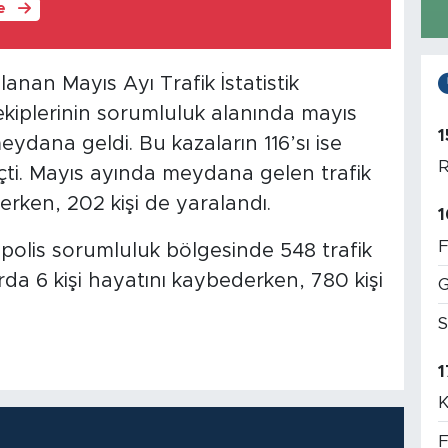
le
an Mayıs Ayı Trafik İstatistik
ekiplerinin sorumluluk alanında mayıs
1
eydana geldi. Bu kazaların 116’sı ise
R
eçti. Mayıs ayında meydana gelen trafik
erken, 202 kişi de yaralandı.
1
F
e polis sorumluluk bölgesinde 548 trafik
da 6 kişi hayatını kaybederken, 780 kişi
G
S
1
K
F