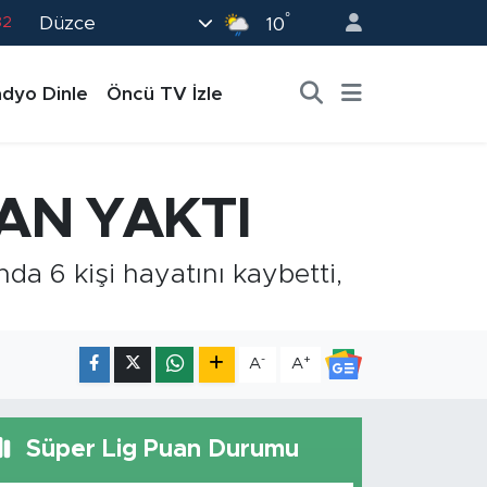
°
Düzce
82
10
02
dyo Dinle
Öncü TV İzle
19
18
19
AN YAKTI
0
da 6 kişi hayatını kaybetti,
-
+
A
A
Süper Lig Puan Durumu