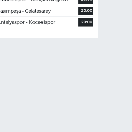
asımpaşa - Galatasaray
20:00
ntalyaspor - Kocaelispor
20:00