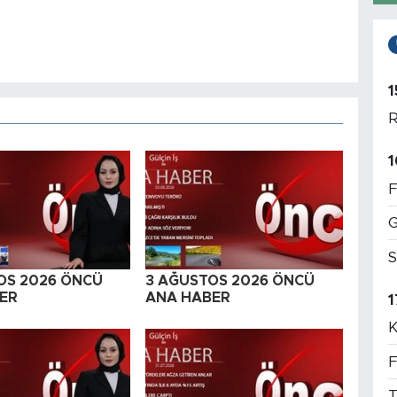
1
R
1
F
G
S
OS 2026 ÖNCÜ
3 AĞUSTOS 2026 ÖNCÜ
ER
ANA HABER
1
K
F
T