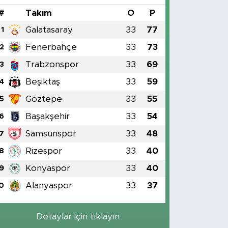
#
Takım
O
P
Galatasaray
33
77
1
Fenerbahçe
33
73
2
Trabzonspor
33
69
3
Beşiktaş
33
59
4
Göztepe
33
55
5
Başakşehir
33
54
6
Samsunspor
33
48
7
Rizespor
33
40
8
Konyaspor
33
40
9
Alanyaspor
33
37
0
Detaylar için tıklayın