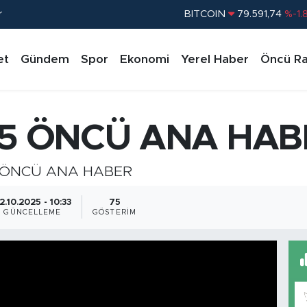
r
BITCOIN
79.591,74
%-1.
DOLAR
45,43620
%0.
et
Gündem
Spor
Ekonomi
Yerel Haber
Öncü Ra
EURO
53,38690
%0.
STERLİN
61,60380
%0.
G.ALTIN
6862,09000
%0.
25 ÖNCÜ ANA HAB
BİST100
14.598,00
%
 ÖNCÜ ANA HABER
2.10.2025 - 10:33
75
GÜNCELLEME
GÖSTERIM