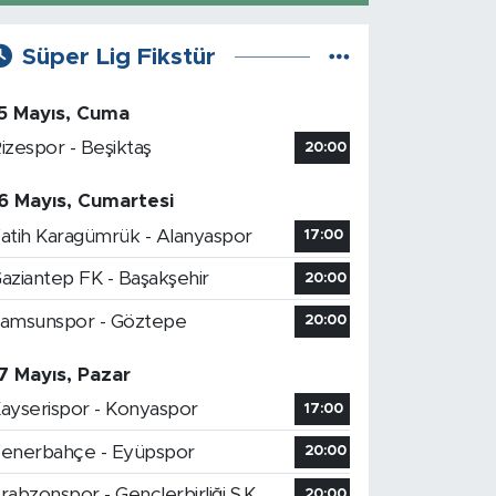
Süper Lig Fikstür
5 Mayıs, Cuma
izespor - Beşiktaş
20:00
6 Mayıs, Cumartesi
atih Karagümrük - Alanyaspor
17:00
aziantep FK - Başakşehir
20:00
amsunspor - Göztepe
20:00
7 Mayıs, Pazar
ayserispor - Konyaspor
17:00
enerbahçe - Eyüpspor
20:00
rabzonspor - Gençlerbirliği S.K.
20:00