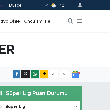
°
Düzce
82
10
02
dyo Dinle
Öncü TV İzle
19
18
19
ER
0
-
+
A
A
Süper Lig Puan Durumu
Süper Lig