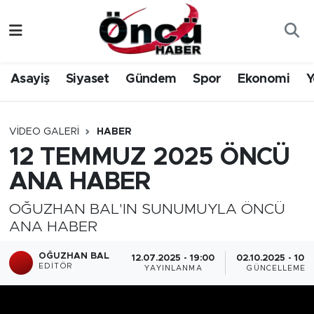
Asayiş
Düzce Nöbetçi Eczaneler
Asayiş
Siyaset
Gündem
Spor
Ekonomi
Y
Gündem
Düzce Hava Durumu
Sağlık & Çevre
Düzce Namaz Vakitleri
VIDEO GALERI
HABER
12 TEMMUZ 2025 ÖNCÜ
Spor
Düzce Trafik Yoğunluk Haritası
ANA HABER
Siyaset
Süper Lig Puan Durumu ve Fikstür
OĞUZHAN BAL'IN SUNUMUYLA ÖNCÜ
ANA HABER
Yerel Haber
Tüm Manşetler
OĞUZHAN BAL
12.07.2025 - 19:00
02.10.2025 - 10:3
Öncü Radyo Dinle
Son Dakika Haberleri
EDITÖR
YAYINLANMA
GÜNCELLEME
Öncü TV İzle
Haber Arşivi