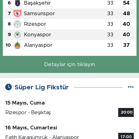
Başakşehir
33
54
6
Samsunspor
33
48
7
Rizespor
33
40
8
Konyaspor
33
40
9
Alanyaspor
33
37
10
Detaylar için tıklayın
Süper Lig Fikstür
15 Mayıs, Cuma
Rizespor - Beşiktaş
20:00
16 Mayıs, Cumartesi
Fatih Karagümrük - Alanyaspor
17:00