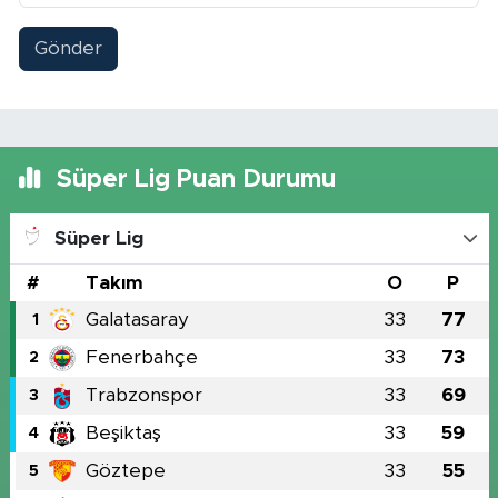
Gönder
Süper Lig Puan Durumu
Süper Lig
#
Takım
O
P
Galatasaray
33
77
1
Fenerbahçe
33
73
2
Trabzonspor
33
69
3
Beşiktaş
33
59
4
Göztepe
33
55
5