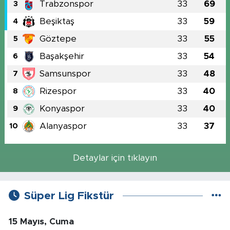
Trabzonspor
33
69
3
Beşiktaş
33
59
4
Göztepe
33
55
5
Başakşehir
33
54
6
Samsunspor
33
48
7
Rizespor
33
40
8
Konyaspor
33
40
9
Alanyaspor
33
37
10
Detaylar için tıklayın
Süper Lig Fikstür
15 Mayıs, Cuma