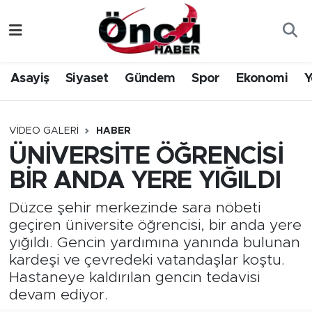
Asayiş
Düzce Nöbetçi Eczaneler
Asayiş
Siyaset
Gündem
Spor
Ekonomi
Y
Gündem
Düzce Hava Durumu
Sağlık & Çevre
Düzce Namaz Vakitleri
VIDEO GALERI
HABER
ÜNİVERSİTE ÖĞRENCİSİ
Spor
Düzce Trafik Yoğunluk Haritası
BİR ANDA YERE YIĞILDI
Siyaset
Süper Lig Puan Durumu ve Fikstür
Düzce şehir merkezinde sara nöbeti
geçiren üniversite öğrencisi, bir anda yere
Yerel Haber
Tüm Manşetler
yığıldı. Gencin yardımına yanında bulunan
kardeşi ve çevredeki vatandaşlar koştu.
Öncü Radyo Dinle
Son Dakika Haberleri
Hastaneye kaldırılan gencin tedavisi
devam ediyor.
Öncü TV İzle
Haber Arşivi