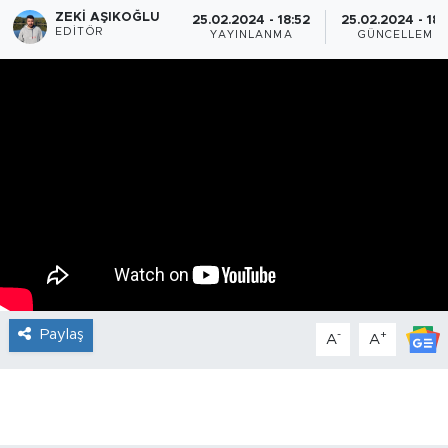
ZEKI AŞIKOĞLU
25.02.2024 - 18:52
25.02.2024 - 18:
EDITÖR
YAYINLANMA
GÜNCELLEME
Paylaş
-
+
A
A