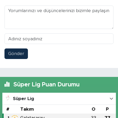
Gönder
Süper Lig Puan Durumu
Süper Lig
#
Takım
O
P
Galatasaray
33
77
1