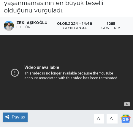
yaşanmamasının en büyük teselli
olduğunu vurguladı.
ZEKI AŞIKOĞLU
01.05.2024 - 14:49
1285
EDITÖR
YAYINLANMA
GÖSTERIM
Paylaş
-
+
A
A