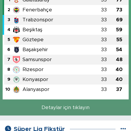
Fenerbahçe
33
73
2
Trabzonspor
33
69
3
Beşiktaş
33
59
4
Göztepe
33
55
5
Başakşehir
33
54
6
Samsunspor
33
48
7
Rizespor
33
40
8
Konyaspor
33
40
9
Alanyaspor
33
37
10
Detaylar için tıklayın
Süper Lig Fikstür