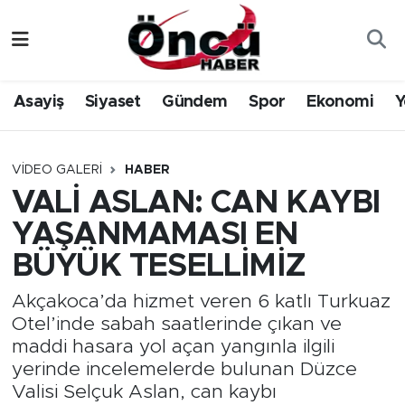
Asayiş
Düzce Nöbetçi Eczaneler
Asayiş
Siyaset
Gündem
Spor
Ekonomi
Y
Gündem
Düzce Hava Durumu
Sağlık & Çevre
Düzce Namaz Vakitleri
VIDEO GALERI
HABER
VALİ ASLAN: CAN KAYBI
Spor
Düzce Trafik Yoğunluk Haritası
YAŞANMAMASI EN
Siyaset
Süper Lig Puan Durumu ve Fikstür
BÜYÜK TESELLİMİZ
Yerel Haber
Tüm Manşetler
Akçakoca’da hizmet veren 6 katlı Turkuaz
Otel’inde sabah saatlerinde çıkan ve
maddi hasara yol açan yangınla ilgili
Öncü Radyo Dinle
Son Dakika Haberleri
yerinde incelemelerde bulunan Düzce
Valisi Selçuk Aslan, can kaybı
Öncü TV İzle
Haber Arşivi