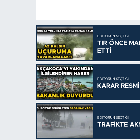
EDITÖRÜN SEÇTIĞI
TIR ÖNCE MA
ETTİ
EDITÖRÜN SEÇTIĞI
KARAR RESMİ
EDITÖRÜN SEÇTIĞI
TRAFİKTE A