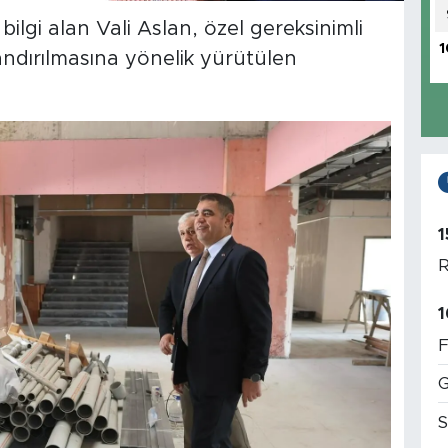
bilgi alan Vali Aslan, özel gereksinimli
1
andırılmasına yönelik yürütülen
1
R
1
F
G
S