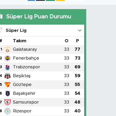
Süper Lig Puan Durumu
Süper Lig
#
Takım
O
P
Galatasaray
33
77
1
Fenerbahçe
33
73
2
Trabzonspor
33
69
3
Beşiktaş
33
59
4
Göztepe
33
55
5
Başakşehir
33
54
6
Samsunspor
33
48
7
Rizespor
33
40
8