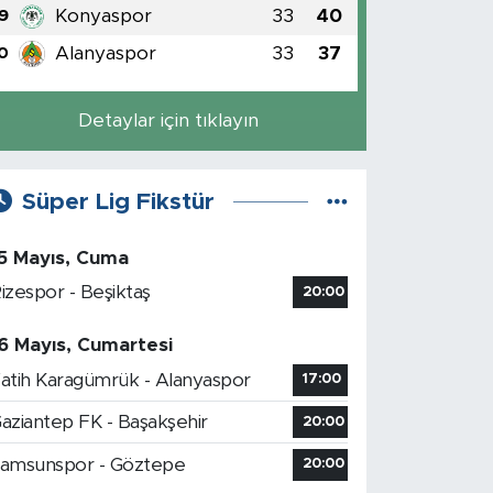
Konyaspor
33
40
9
Alanyaspor
33
37
0
Detaylar için tıklayın
Süper Lig Fikstür
5 Mayıs, Cuma
izespor - Beşiktaş
20:00
6 Mayıs, Cumartesi
atih Karagümrük - Alanyaspor
17:00
aziantep FK - Başakşehir
20:00
amsunspor - Göztepe
20:00