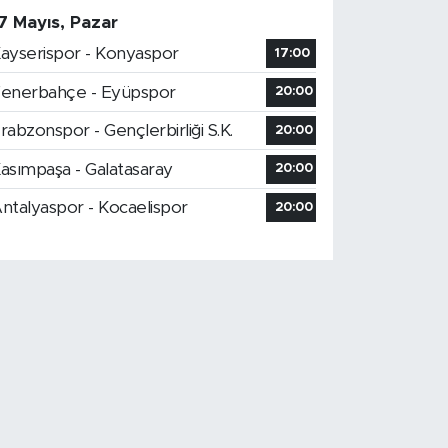
7 Mayıs, Pazar
ayserispor - Konyaspor
17:00
enerbahçe - Eyüpspor
20:00
rabzonspor - Gençlerbirliği S.K.
20:00
asımpaşa - Galatasaray
20:00
ntalyaspor - Kocaelispor
20:00