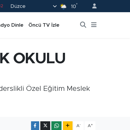
°
82
Düzce
10
02
dyo Dinle
Öncü TV İzle
19
18
19
EK OKULU
0
erslikli Özel Eğitim Meslek
-
+
A
A