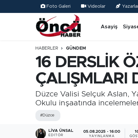
Foto Galeri
Videolar
Yazarla
Asayiş
Düzce Nöbetçi Eczaneler
Asayiş
Siyas
Gündem
Düzce Hava Durumu
HABERLER
GÜNDEM
Sağlık & Çevre
Düzce Namaz Vakitleri
16 DERSLİK 
Spor
Düzce Trafik Yoğunluk Haritası
ÇALIŞMLARI
Siyaset
Süper Lig Puan Durumu ve Fikstür
Düzce Valisi Selçuk Aslan, Y
Okulu inşaatında incelemele
Yerel Haber
Tüm Manşetler
#Düzce
Öncü Radyo Dinle
Son Dakika Haberleri
LIVA ÜNSAL
05.08.2025 - 16:00
1
Öncü TV İzle
Haber Arşivi
EDITÖR
YAYINLANMA
GÖS