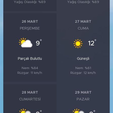
Yağış Olasılığı: %89
Yağış Olasılığı: %89
26 MART
27 MART
PERŞEMBE
CUMA
°
°
9
12
Parçalı Bulutlu
Güneşli
Nem: %84
Nem: %61
Rüzgar: 11 km/h
Rüzgar: 12 km/h
28 MART
29 MART
CUMARTESI
PAZAR
°
°