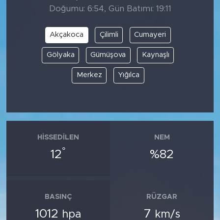
Doğumu: 6:54, Gün Batımı: 19:11
Akçakoca
Çilimli
Cumayeri
Gölyaka
Gümüşova
Kaynaşlı
Merkez
Yığılca
HISSEDILEN
NEM
°
12
%82
BASINÇ
RÜZGAR
1012
7
hpa
km/s