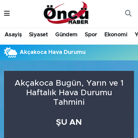
Asayiş
Düzce Nöbetçi Eczaneler
Asayiş
Siyaset
Gündem
Spor
Ekonomi
Y
Gündem
Düzce Hava Durumu
Akçakoca Hava Durumu
Sağlık & Çevre
Düzce Namaz Vakitleri
Spor
Düzce Trafik Yoğunluk Haritası
Akçakoca Bugün, Yarın ve 1
Siyaset
Süper Lig Puan Durumu ve Fikstür
Haftalık Hava Durumu
Tahmini
Yerel Haber
Tüm Manşetler
Öncü Radyo Dinle
Son Dakika Haberleri
ŞU AN
Öncü TV İzle
Haber Arşivi