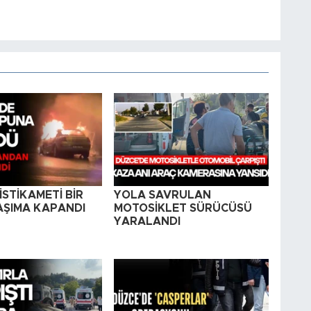
STİKAMETİ BİR
YOLA SAVRULAN
AŞIMA KAPANDI
MOTOSİKLET SÜRÜCÜSÜ
YARALANDI