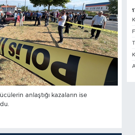
1
K
F
T
K
A
ülerin anlaştığı kazaların ise
du.