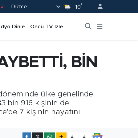
°
Düzce
82
10
02
dyo Dinle
Öncü TV İzle
19
18
19
AYBETTİ, BİN
0
 döneminde ülke genelinde
3 bin 916 kişinin de
e'de 7 kişinin hayatını
-
+
A
A