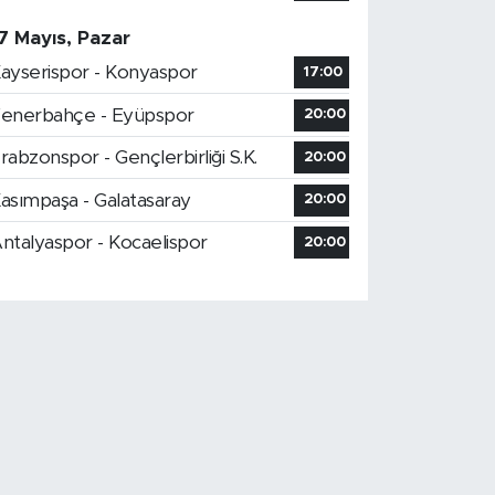
7 Mayıs, Pazar
ayserispor - Konyaspor
17:00
enerbahçe - Eyüpspor
20:00
rabzonspor - Gençlerbirliği S.K.
20:00
asımpaşa - Galatasaray
20:00
ntalyaspor - Kocaelispor
20:00