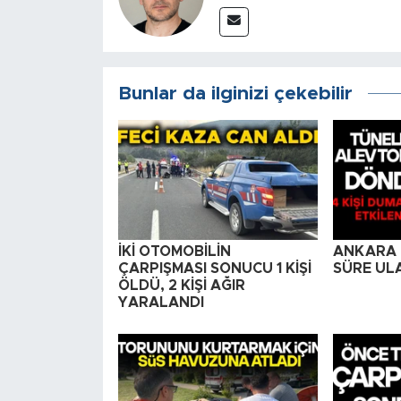
Bunlar da ilginizi çekebilir
İKİ OTOMOBİLİN
ANKARA İ
ÇARPIŞMASI SONUCU 1 KİŞİ
SÜRE UL
ÖLDÜ, 2 KİŞİ AĞIR
YARALANDI