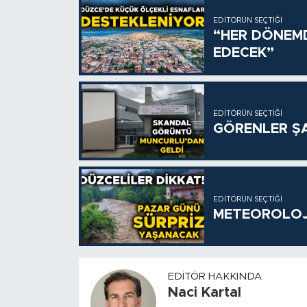
EDITÖRÜN SEÇTIĞI
“HER DÖNEM
EDECEK”
EDITÖRÜN SEÇTIĞI
GÖRENLER ŞA
EDITÖRÜN SEÇTIĞI
METEOROLOJİ
EDITÖR HAKKINDA
Naci Kartal