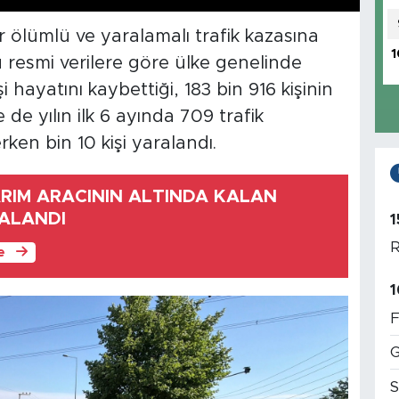
 ölümlü ve yaralamalı trafik kazasına
1
 resmi verilere göre ülke genelinde
hayatını kaybettiği, 183 bin 916 kişinin
 de yılın ilk 6 ayında 709 trafik
ken bin 10 kişi yaralandı.
RIM ARACININ ALTINDA KALAN
ALANDI
1
R
le
1
F
G
S