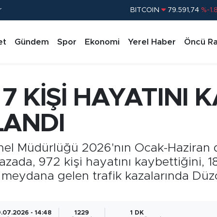
r
BITCOIN
79.591,74
%-1.
DOLAR
45,43620
%0.
et
Gündem
Spor
Ekonomi
Yerel Haber
Öncü Ra
EURO
53,38690
%0.
STERLİN
61,60380
%0.
G.ALTIN
6862,09000
%0.
 KİŞİ HAYATINI K
BİST100
14.598,00
%
LANDI
Genel Müdürlüğü 2026'nın Ocak-Haziran
ada, 972 kişi hayatını kaybettiğini, 18
a meydana gelen trafik kazalarında Düzc
.07.2026 - 14:48
1229
1 DK