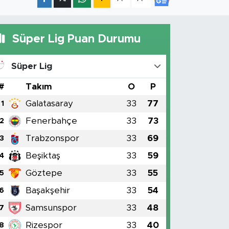
Süper Lig Puan Durumu
Süper Lig
#
Takım
O
P
Galatasaray
33
77
1
Fenerbahçe
33
73
2
Trabzonspor
33
69
3
Beşiktaş
33
59
4
Göztepe
33
55
5
Başakşehir
33
54
6
Samsunspor
33
48
7
Rizespor
33
40
8