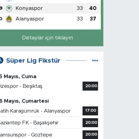
Konyaspor
33
40
9
Alanyaspor
33
37
0
Detaylar için tıklayın
Süper Lig Fikstür
5 Mayıs, Cuma
izespor - Beşiktaş
20:00
6 Mayıs, Cumartesi
atih Karagümrük - Alanyaspor
17:00
aziantep FK - Başakşehir
20:00
amsunspor - Göztepe
20:00