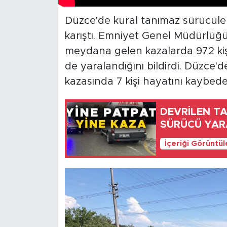
Düzce'de kural tanımaz sürücüler
karıştı. Emniyet Genel Müdürlüğü
meydana gelen kazalarda 972 kişi 
de yaralandığını bildirdi. Düzce'de
kazasında 7 kişi hayatını kaybeder
DEVRİLEN TA
SÜRÜCÜ YAR
İçeriği Görüntü