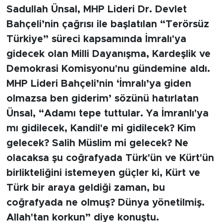
Sadullah Ünsal, MHP Lideri Dr. Devlet
Bahçeli’nin çağrısı ile başlatılan “Terörsüz
Türkiye” süreci kapsamında İmralı'ya
gidecek olan Milli Dayanışma, Kardeşlik ve
Demokrasi Komisyonu'nu gündemine aldı.
MHP Lideri Bahçeli’nin ‘İmralı’ya giden
olmazsa ben giderim’ sözünü hatırlatan
Ünsal, “Adamı tepe tuttular. Ya İmranlı'ya
mı gidilecek, Kandil'e mi gidilecek? Kim
gelecek? Salih Müslim mi gelecek? Ne
olacaksa şu coğrafyada Türk'ün ve Kürt'ün
birlikteliğini istemeyen güçler ki, Kürt ve
Türk bir araya geldiği zaman, bu
coğrafyada ne olmuş? Dünya yönetilmiş.
Allah'tan korkun” diye konuştu.