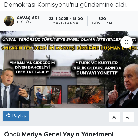
Demokrasi Komisyonu'nu gündemine aldı.
SAVAŞ ARI
23.11.2025 - 18:00
320
EDITÖR
YAYINLANMA
GÖSTERIM
Paylaş
-
+
A
A
Öncü Medya Genel Yayın Yönetmeni