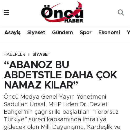
Asayiş
Düzce Nöbetçi Eczaneler
Asayiş
Siyaset
Gündem
Spor
Ekonomi
Y
Gündem
Düzce Hava Durumu
Sağlık & Çevre
Düzce Namaz Vakitleri
HABERLER
SIYASET
“ABANOZ BU
Spor
Düzce Trafik Yoğunluk Haritası
ABDETSTLE DAHA ÇOK
Siyaset
Süper Lig Puan Durumu ve Fikstür
NAMAZ KILAR”
Yerel Haber
Tüm Manşetler
Öncü Medya Genel Yayın Yönetmeni
Sadullah Ünsal, MHP Lideri Dr. Devlet
Öncü Radyo Dinle
Son Dakika Haberleri
Bahçeli’nin çağrısı ile başlatılan “Terörsüz
Türkiye” süreci kapsamında İmralı'ya
Öncü TV İzle
Haber Arşivi
gidecek olan Milli Dayanışma, Kardeşlik ve