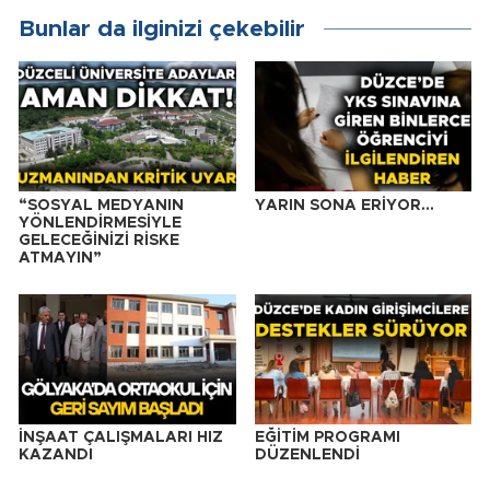
Bunlar da ilginizi çekebilir
“SOSYAL MEDYANIN
YARIN SONA ERİYOR…
YÖNLENDİRMESİYLE
GELECEĞİNİZİ RİSKE
ATMAYIN”
İNŞAAT ÇALIŞMALARI HIZ
EĞİTİM PROGRAMI
KAZANDI
DÜZENLENDİ