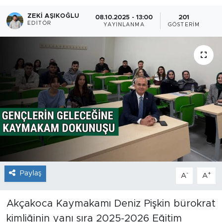
ZEKI AŞIKOĞLU
08.10.2025 - 13:00
201
EDITÖR
YAYINLANMA
GÖSTERIM
Paylaş
-
+
A
A
Akçakoca Kaymakamı Deniz Pişkin bürokrat
kimliğinin yanı sıra 2025-2026 Eğitim