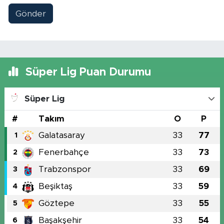
Gönder
Süper Lig Puan Durumu
Süper Lig
#
Takım
O
P
Galatasaray
33
77
1
Fenerbahçe
33
73
2
Trabzonspor
33
69
3
Beşiktaş
33
59
4
Göztepe
33
55
5
Başakşehir
33
54
6