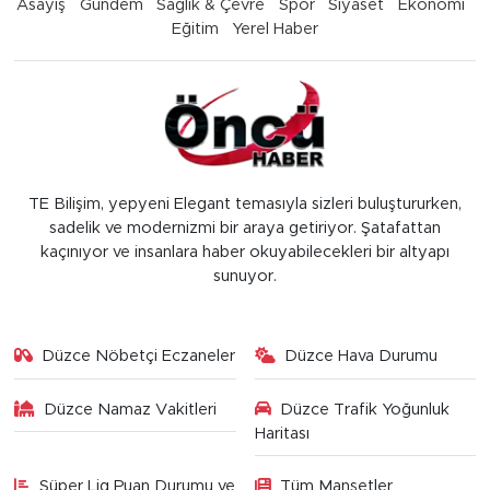
Asayiş
Gündem
Sağlık & Çevre
Spor
Siyaset
Ekonomi
Eğitim
Yerel Haber
TE Bilişim, yepyeni Elegant temasıyla sizleri buluştururken,
sadelik ve modernizmi bir araya getiriyor. Şatafattan
kaçınıyor ve insanlara haber okuyabilecekleri bir altyapı
sunuyor.
Düzce Nöbetçi Eczaneler
Düzce Hava Durumu
Düzce Namaz Vakitleri
Düzce Trafik Yoğunluk
Haritası
Süper Lig Puan Durumu ve
Tüm Manşetler