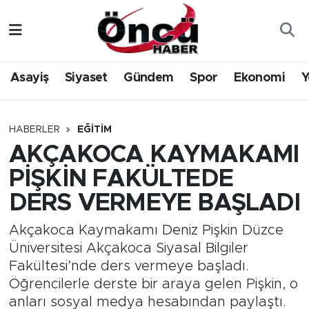
Asayiş
Düzce Nöbetçi Eczaneler
Asayiş
Siyaset
Gündem
Spor
Ekonomi
Y
Gündem
Düzce Hava Durumu
Sağlık & Çevre
Düzce Namaz Vakitleri
HABERLER
EĞITIM
AKÇAKOCA KAYMAKAMI
Spor
Düzce Trafik Yoğunluk Haritası
PİŞKİN FAKÜLTEDE
Siyaset
Süper Lig Puan Durumu ve Fikstür
DERS VERMEYE BAŞLADI
Yerel Haber
Tüm Manşetler
Akçakoca Kaymakamı Deniz Pişkin Düzce
Üniversitesi Akçakoca Siyasal Bilgiler
Öncü Radyo Dinle
Son Dakika Haberleri
Fakültesi’nde ders vermeye başladı.
Öğrencilerle derste bir araya gelen Pişkin, o
Öncü TV İzle
Haber Arşivi
anları sosyal medya hesabından paylaştı.