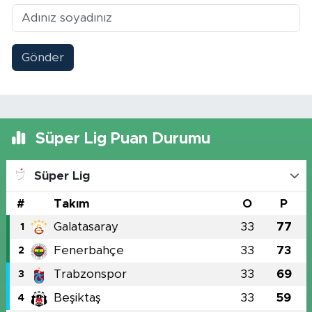
Gönder
Süper Lig Puan Durumu
Süper Lig
#
Takım
O
P
Galatasaray
33
77
1
Fenerbahçe
33
73
2
Trabzonspor
33
69
3
Beşiktaş
33
59
4