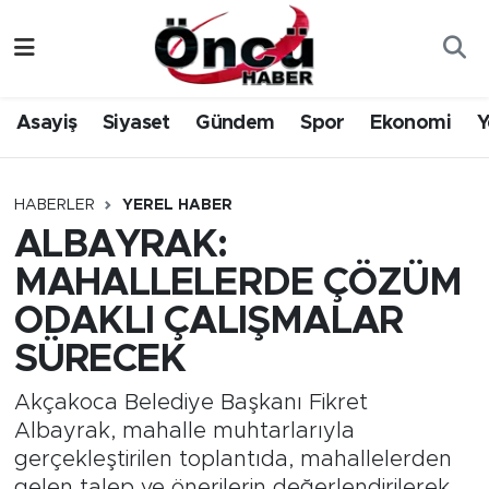
Asayiş
Düzce Nöbetçi Eczaneler
Asayiş
Siyaset
Gündem
Spor
Ekonomi
Y
Gündem
Düzce Hava Durumu
Sağlık & Çevre
Düzce Namaz Vakitleri
HABERLER
YEREL HABER
ALBAYRAK:
Spor
Düzce Trafik Yoğunluk Haritası
MAHALLELERDE ÇÖZÜM
Siyaset
Süper Lig Puan Durumu ve Fikstür
ODAKLI ÇALIŞMALAR
SÜRECEK
Yerel Haber
Tüm Manşetler
Akçakoca Belediye Başkanı Fikret
Öncü Radyo Dinle
Son Dakika Haberleri
Albayrak, mahalle muhtarlarıyla
gerçekleştirilen toplantıda, mahallelerden
Öncü TV İzle
Haber Arşivi
gelen talep ve önerilerin değerlendirilerek