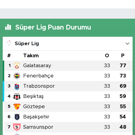
Süper Lig Puan Durumu
Süper Lig
#
Takım
O
P
Galatasaray
33
77
1
Fenerbahçe
33
73
2
Trabzonspor
33
69
3
Beşiktaş
33
59
4
Göztepe
33
55
5
Başakşehir
33
54
6
Samsunspor
33
48
7