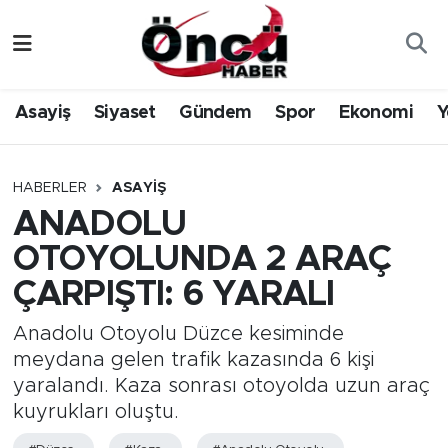
Asayiş
Düzce Nöbetçi Eczaneler
Asayiş
Siyaset
Gündem
Spor
Ekonomi
Y
Gündem
Düzce Hava Durumu
Sağlık & Çevre
Düzce Namaz Vakitleri
HABERLER
ASAYIŞ
ANADOLU
Spor
Düzce Trafik Yoğunluk Haritası
OTOYOLUNDA 2 ARAÇ
Siyaset
Süper Lig Puan Durumu ve Fikstür
ÇARPIŞTI: 6 YARALI
Yerel Haber
Tüm Manşetler
Anadolu Otoyolu Düzce kesiminde
meydana gelen trafik kazasında 6 kişi
Öncü Radyo Dinle
Son Dakika Haberleri
yaralandı. Kaza sonrası otoyolda uzun araç
kuyrukları oluştu.
Öncü TV İzle
Haber Arşivi