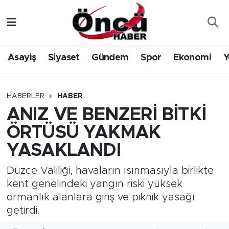
Asayiş
Düzce Nöbetçi Eczaneler
Asayiş
Siyaset
Gündem
Spor
Ekonomi
Y
Gündem
Düzce Hava Durumu
Sağlık & Çevre
Düzce Namaz Vakitleri
HABERLER
HABER
ANIZ VE BENZERİ BİTKİ
Spor
Düzce Trafik Yoğunluk Haritası
ÖRTÜSÜ YAKMAK
Siyaset
Süper Lig Puan Durumu ve Fikstür
YASAKLANDI
Yerel Haber
Tüm Manşetler
Düzce Valiliği, havaların ısınmasıyla birlikte
kent genelindeki yangın riski yüksek
Öncü Radyo Dinle
Son Dakika Haberleri
ormanlık alanlara giriş ve piknik yasağı
getirdi.
Öncü TV İzle
Haber Arşivi