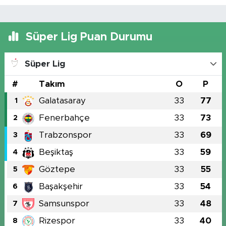
Süper Lig Puan Durumu
Süper Lig
#
Takım
O
P
Galatasaray
33
77
1
Fenerbahçe
33
73
2
Trabzonspor
33
69
3
Beşiktaş
33
59
4
Göztepe
33
55
5
Başakşehir
33
54
6
Samsunspor
33
48
7
Rizespor
33
40
8