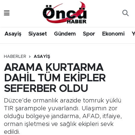
Asayiş
Düzce Nöbetçi Eczaneler
Asayiş
Siyaset
Gündem
Spor
Ekonomi
Y
Gündem
Düzce Hava Durumu
Sağlık & Çevre
Düzce Namaz Vakitleri
HABERLER
ASAYIŞ
ARAMA KURTARMA
Spor
Düzce Trafik Yoğunluk Haritası
DAHİL TÜM EKİPLER
Siyaset
Süper Lig Puan Durumu ve Fikstür
SEFERBER OLDU
Yerel Haber
Tüm Manşetler
Düzce’de ormanlık arazide tomruk yüklü
TIR şarampole yuvarlandı. Ulaşımın zor
Öncü Radyo Dinle
Son Dakika Haberleri
olduğu bölgeye jandarma, AFAD, itfaiye,
orman işletmesi ve sağlık ekipleri sevk
Öncü TV İzle
Haber Arşivi
edildi.