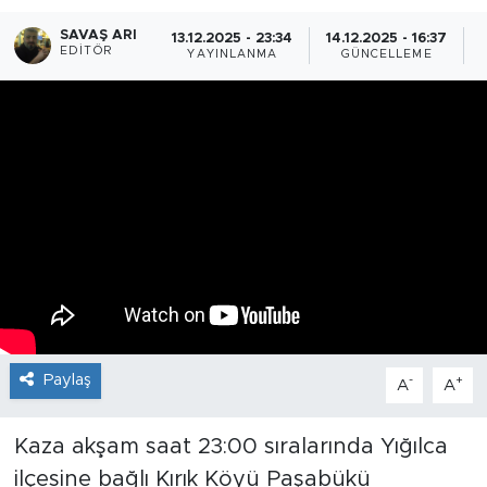
SAVAŞ ARI
13.12.2025 - 23:34
14.12.2025 - 16:37
EDITÖR
YAYINLANMA
GÜNCELLEME
Paylaş
-
+
A
A
Kaza akşam saat 23:00 sıralarında Yığılca
ilçesine bağlı Kırık Köyü Paşabükü