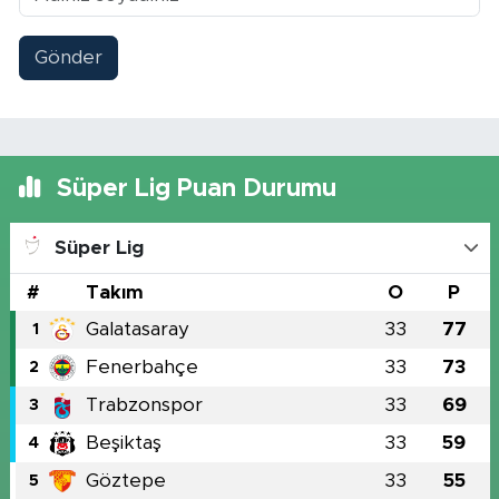
Gönder
Süper Lig Puan Durumu
Süper Lig
#
Takım
O
P
Galatasaray
33
77
1
Fenerbahçe
33
73
2
Trabzonspor
33
69
3
Beşiktaş
33
59
4
Göztepe
33
55
5