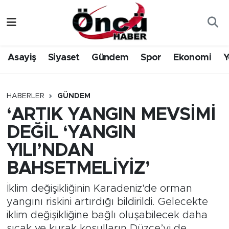
Asayiş
Düzce Nöbetçi Eczaneler
Asayiş
Siyaset
Gündem
Spor
Ekonomi
Y
Gündem
Düzce Hava Durumu
Sağlık & Çevre
Düzce Namaz Vakitleri
HABERLER
GÜNDEM
‘ARTIK YANGIN MEVSİMİ
Spor
Düzce Trafik Yoğunluk Haritası
DEĞİL ‘YANGIN
Siyaset
Süper Lig Puan Durumu ve Fikstür
YILI’NDAN
BAHSETMELİYİZ’
Yerel Haber
Tüm Manşetler
İklim değişikliğinin Karadeniz'de orman
Öncü Radyo Dinle
Son Dakika Haberleri
yangını riskini artırdığı bildirildi. Gelecekte
iklim değişikliğine bağlı oluşabilecek daha
Öncü TV İzle
Haber Arşivi
sıcak ve kurak koşulların Düzce’yi de