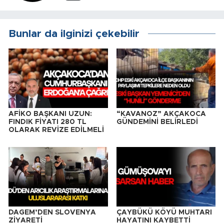
Bunlar da ilginizi çekebilir
AFİKO BAŞKANI UZUN:
“KAVANOZ” AKÇAKOCA
FINDIK FİYATI 280 TL
GÜNDEMİNİ BELİRLEDİ
OLARAK REVİZE EDİLMELİ
DAGEM’DEN SLOVENYA
ÇAYBÜKÜ KÖYÜ MUHTARI
ZİYARETİ
HAYATINI KAYBETTİ