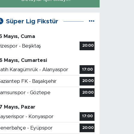
Süper Lig Fikstür
5 Mayıs, Cuma
izespor - Beşiktaş
20:00
6 Mayıs, Cumartesi
atih Karagümrük - Alanyaspor
17:00
aziantep FK - Başakşehir
20:00
amsunspor - Göztepe
20:00
7 Mayıs, Pazar
ayserispor - Konyaspor
17:00
enerbahçe - Eyüpspor
20:00