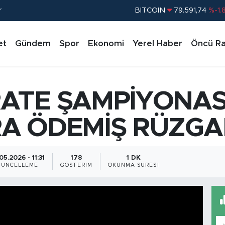
BITCOIN
79.591,74
%-1.
r
DOLAR
45,43620
%0.
EURO
53,38690
%0.
et
Gündem
Spor
Ekonomi
Yerel Haber
Öncü Ra
STERLİN
61,60380
%0.
G.ALTIN
6862,09000
%0.
BİST100
14.598,00
%
ATE ŞAMPİYONAS
A ÖDEMİŞ RÜZGA
05.2026 - 11:31
178
1 DK
GÜNCELLEME
GÖSTERIM
OKUNMA SÜRESI