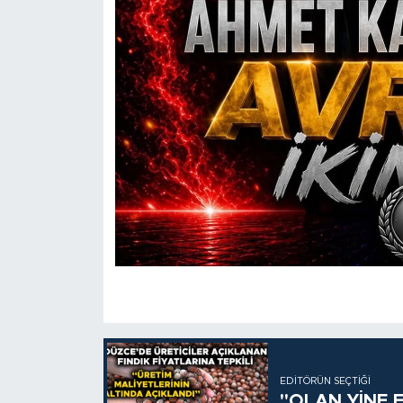
EDITÖRÜN SEÇTIĞI
"OLAN YİNE F