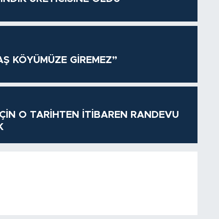
AŞ KÖYÜMÜZE GİREMEZ”
 İÇİN O TARİHTEN İTİBAREN RANDEVU
K