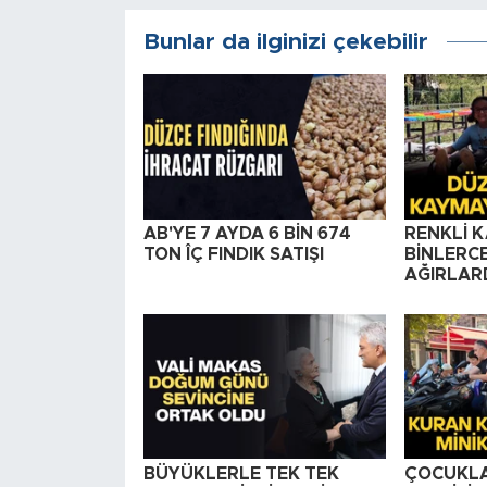
Bunlar da ilginizi çekebilir
AB'YE 7 AYDA 6 BİN 674
RENKLİ 
TON ÎÇ FINDIK SATIŞI
BİNLERCE
AĞIRLAR
BÜYÜKLERLE TEK TEK
ÇOCUKLA