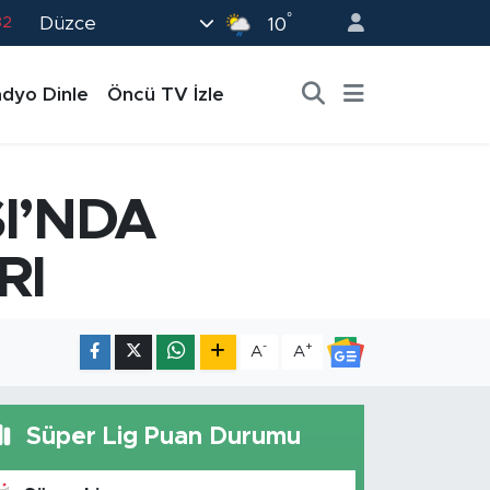
82
°
Düzce
10
02
19
dyo Dinle
Öncü TV İzle
18
19
0
I’NDA
RI
-
+
A
A
Süper Lig Puan Durumu