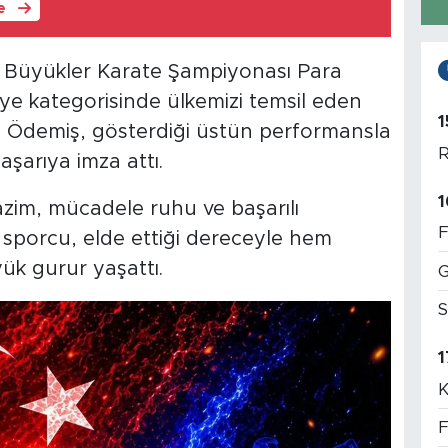
le
Büyükler Karate Şampiyonası Para
lye kategorisinde ülkemizi temsil eden
1
a Ödemiş, gösterdiği üstün performansla
R
aşarıya imza attı.
1
zim, mücadele ruhu ve başarılı
F
i sporcu, elde ettiği dereceyle hem
k gurur yaşattı.
G
S
1
K
F