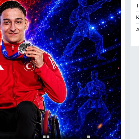
T
K
A