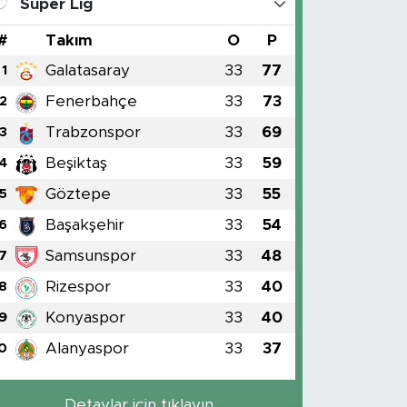
Süper Lig
#
Takım
O
P
Galatasaray
33
77
1
Fenerbahçe
33
73
2
Trabzonspor
33
69
3
Beşiktaş
33
59
4
Göztepe
33
55
5
Başakşehir
33
54
6
Samsunspor
33
48
7
Rizespor
33
40
8
Konyaspor
33
40
9
Alanyaspor
33
37
0
Detaylar için tıklayın