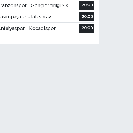
rabzonspor - Gençlerbirliği S.K.
20:00
asımpaşa - Galatasaray
20:00
ntalyaspor - Kocaelispor
20:00