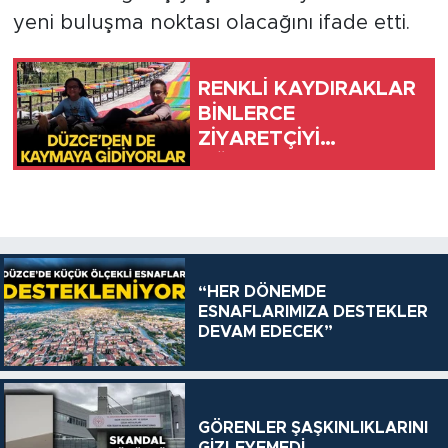
yeni buluşma noktası olacağını ifade etti.
RENKLİ KAYDIRAKLAR
BİNLERCE
ZİYARETÇİYİ
AĞIRLARDI
“HER DÖNEMDE
ESNAFLARIMIZA DESTEKLER
DEVAM EDECEK”
GÖRENLER ŞAŞKINLIKLARINI
GİZLEYEMEDİ