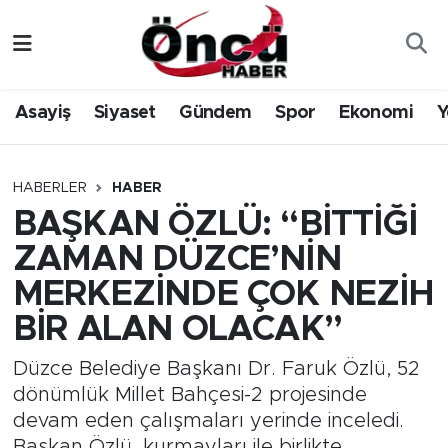
Asayiş
Düzce Nöbetçi Eczaneler
Asayiş
Siyaset
Gündem
Spor
Ekonomi
Y
Gündem
Düzce Hava Durumu
Sağlık & Çevre
Düzce Namaz Vakitleri
HABERLER
HABER
BAŞKAN ÖZLÜ: “BİTTİĞİ
Spor
Düzce Trafik Yoğunluk Haritası
ZAMAN DÜZCE’NİN
Siyaset
Süper Lig Puan Durumu ve Fikstür
MERKEZİNDE ÇOK NEZİH
BİR ALAN OLACAK”
Yerel Haber
Tüm Manşetler
Düzce Belediye Başkanı Dr. Faruk Özlü, 52
Öncü Radyo Dinle
Son Dakika Haberleri
dönümlük Millet Bahçesi-2 projesinde
devam eden çalışmaları yerinde inceledi.
Öncü TV İzle
Haber Arşivi
Başkan Özlü, kurmayları ile birlikte