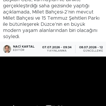
gerçekleştirdiği saha gezisinde yaptığı
açıklamada, Millet Bahçesi-2’nin mevcut
Millet Bahçesi ve 15 Temmuz Şehitleri Parkı
ile bütünleşerek Düzce’nin en büyük
modern yaşam alanlarından biri olacağını
söyledi.
NACI KARTAL
07.07.2026 - 09:34
08.07.2026 - 12:2
EDITÖR
YAYINLANMA
GÜNCELLEME