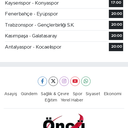
Kayserispor - Konyaspor
17:00
Fenerbahçe - Eyüpspor
20:00
Trabzonspor - Gençlerbirliği S.K.
20:00
Kasımpaşa - Galatasaray
20:00
Antalyaspor - Kocaelispor
20:00
Asayiş
Gündem
Sağlık & Çevre
Spor
Siyaset
Ekonomi
Eğitim
Yerel Haber