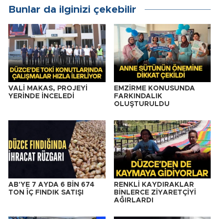
Bunlar da ilginizi çekebilir
VALİ MAKAS, PROJEYİ
EMZİRME KONUSUNDA
YERİNDE İNCELEDİ
FARKINDALIK
OLUŞTURULDU
AB'YE 7 AYDA 6 BİN 674
RENKLİ KAYDIRAKLAR
TON ÎÇ FINDIK SATIŞI
BİNLERCE ZİYARETÇİYİ
AĞIRLARDI