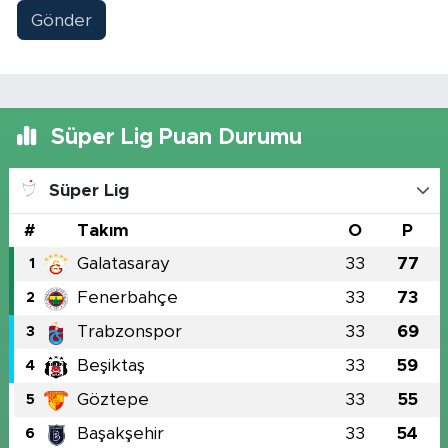
Gönder
Süper Lig Puan Durumu
Süper Lig
#
Takım
O
P
Galatasaray
33
77
1
Fenerbahçe
33
73
2
Trabzonspor
33
69
3
Beşiktaş
33
59
4
Göztepe
33
55
5
Başakşehir
33
54
6