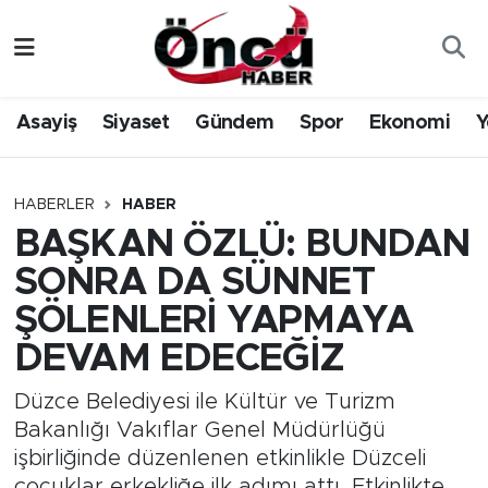
Asayiş
Düzce Nöbetçi Eczaneler
Asayiş
Siyaset
Gündem
Spor
Ekonomi
Y
Gündem
Düzce Hava Durumu
Sağlık & Çevre
Düzce Namaz Vakitleri
HABERLER
HABER
BAŞKAN ÖZLÜ: BUNDAN
Spor
Düzce Trafik Yoğunluk Haritası
SONRA DA SÜNNET
Siyaset
Süper Lig Puan Durumu ve Fikstür
ŞÖLENLERİ YAPMAYA
DEVAM EDECEĞİZ
Yerel Haber
Tüm Manşetler
Düzce Belediyesi ile Kültür ve Turizm
Öncü Radyo Dinle
Son Dakika Haberleri
Bakanlığı Vakıflar Genel Müdürlüğü
işbirliğinde düzenlenen etkinlikle Düzceli
Öncü TV İzle
Haber Arşivi
çocuklar erkekliğe ilk adımı attı. Etkinlikte