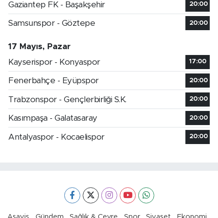
Gaziantep FK - Başakşehir
20:00
Samsunspor - Göztepe
20:00
17 Mayıs, Pazar
Kayserispor - Konyaspor
17:00
Fenerbahçe - Eyüpspor
20:00
Trabzonspor - Gençlerbirliği S.K.
20:00
Kasımpaşa - Galatasaray
20:00
Antalyaspor - Kocaelispor
20:00
Asayiş
Gündem
Sağlık & Çevre
Spor
Siyaset
Ekonomi