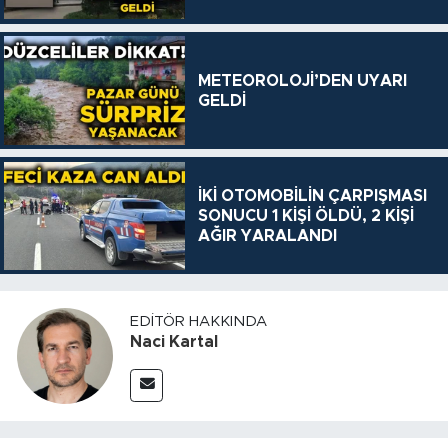
METEOROLOJİ’DEN UYARI
GELDİ
İKİ OTOMOBİLİN ÇARPIŞMASI
SONUCU 1 KİŞİ ÖLDÜ, 2 KİŞİ
AĞIR YARALANDI
EDITÖR HAKKINDA
Naci Kartal