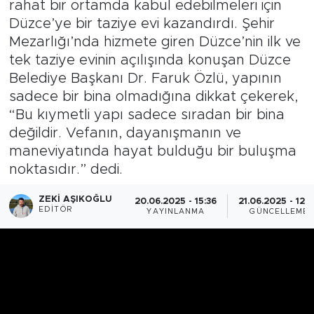
rahat bir ortamda kabul edebilmeleri için
Düzce’ye bir taziye evi kazandırdı. Şehir
Mezarlığı’nda hizmete giren Düzce’nin ilk ve
tek taziye evinin açılışında konuşan Düzce
Belediye Başkanı Dr. Faruk Özlü, yapının
sadece bir bina olmadığına dikkat çekerek,
“Bu kıymetli yapı sadece sıradan bir bina
değildir. Vefanın, dayanışmanın ve
maneviyatında hayat bulduğu bir buluşma
noktasıdır.” dedi.
ZEKI AŞIKOĞLU
20.06.2025 - 15:36
21.06.2025 - 12:
EDITÖR
YAYINLANMA
GÜNCELLEME