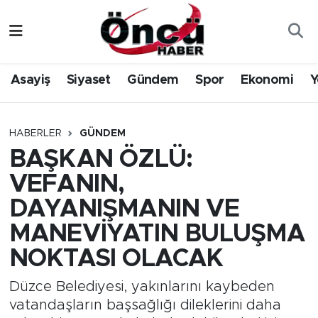
Asayiş
Düzce Nöbetçi Eczaneler
Asayiş
Siyaset
Gündem
Spor
Ekonomi
Y
Gündem
Düzce Hava Durumu
Sağlık & Çevre
Düzce Namaz Vakitleri
HABERLER
GÜNDEM
BAŞKAN ÖZLÜ:
Spor
Düzce Trafik Yoğunluk Haritası
VEFANIN,
Siyaset
Süper Lig Puan Durumu ve Fikstür
DAYANIŞMANIN VE
MANEVİYATIN BULUŞMA
Yerel Haber
Tüm Manşetler
NOKTASI OLACAK
Öncü Radyo Dinle
Son Dakika Haberleri
Düzce Belediyesi, yakınlarını kaybeden
vatandaşların başsağlığı dileklerini daha
Öncü TV İzle
Haber Arşivi