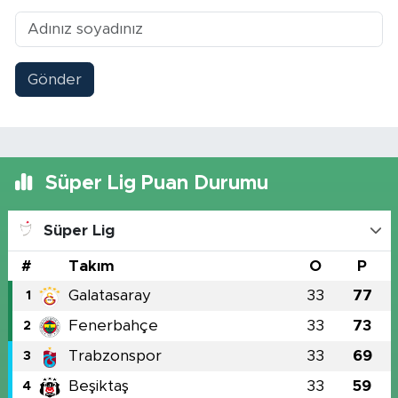
Gönder
Süper Lig Puan Durumu
Süper Lig
#
Takım
O
P
Galatasaray
33
77
1
Fenerbahçe
33
73
2
Trabzonspor
33
69
3
Beşiktaş
33
59
4