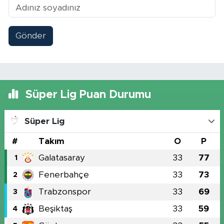
Gönder
Süper Lig Puan Durumu
Süper Lig
#
Takım
O
P
Galatasaray
33
77
1
Fenerbahçe
33
73
2
Trabzonspor
33
69
3
Beşiktaş
33
59
4