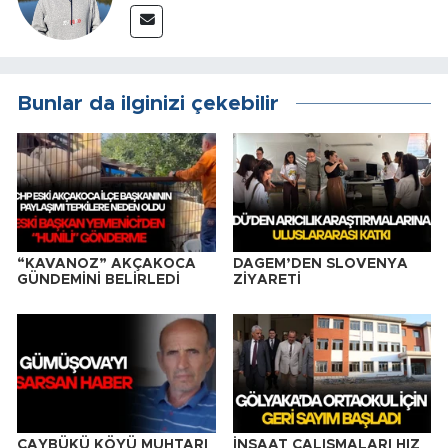
Bunlar da ilginizi çekebilir
“KAVANOZ” AKÇAKOCA
DAGEM’DEN SLOVENYA
GÜNDEMİNİ BELİRLEDİ
ZİYARETİ
ÇAYBÜKÜ KÖYÜ MUHTARI
İNŞAAT ÇALIŞMALARI HIZ