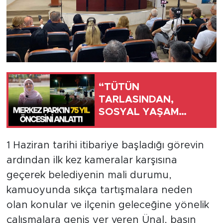
“TÜTÜN
TARLASINDAN,
SOSYAL YAŞAM
ALANINA UZANAN
SERÜVEN”
1 Haziran tarihi itibariye başladığı görevin
ardından ilk kez kameralar karşısına
geçerek belediyenin mali durumu,
kamuoyunda sıkça tartışmalara neden
olan konular ve ilçenin geleceğine yönelik
çalışmalara geniş yer veren Ünal, basın