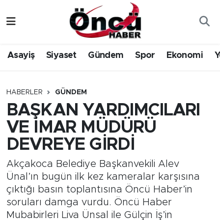
Asayiş
Düzce Nöbetçi Eczaneler
Asayiş
Siyaset
Gündem
Spor
Ekonomi
Y
Gündem
Düzce Hava Durumu
Sağlık & Çevre
Düzce Namaz Vakitleri
HABERLER
GÜNDEM
BAŞKAN YARDIMCILARI
Spor
Düzce Trafik Yoğunluk Haritası
VE İMAR MÜDÜRÜ
Siyaset
Süper Lig Puan Durumu ve Fikstür
DEVREYE GİRDİ
Yerel Haber
Tüm Manşetler
Akçakoca Belediye Başkanvekili Alev
Ünal’ın bugün ilk kez kameralar karşısına
Öncü Radyo Dinle
Son Dakika Haberleri
çıktığı basın toplantısına Öncü Haber’in
soruları damga vurdu. Öncü Haber
Öncü TV İzle
Haber Arşivi
Mubabirleri Liva Ünsal ile Gülçin İş’in