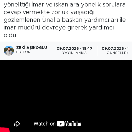
yönelttiği İmar ve iskanlara yönelik sorulara
cevap vermekte zorluk yaşadığı
gözlemlenen Ünal’a başkan yardımcıları ile
imar müdürü devreye girerek yardımcı
oldu.
ZEKI AŞIKOĞLU
09.07.2026 - 18:47
09.07.2026 - 18
EDITÖR
YAYINLANMA
GÜNCELLEME