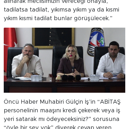
alınarak meclisimizin vereceği onayla,
tadilatsa tadilat, yıkımsa yıkım ya da kısmi
yıkım kısmi tadilat bunlar görüşülecek.”
Öncü Haber Muhabiri Gülçin İş’in “ABİTAŞ
personelinin maaşını kredi çekerek veya iş
yeri satarak mı ödeyeceksiniz?” sorusuna
“öyle bir şey yok” diyerek cevap veren