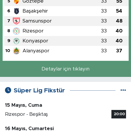
Göztepe
33
55
5
Başakşehir
33
54
6
Samsunspor
33
48
7
Rizespor
33
40
8
Konyaspor
33
40
9
Alanyaspor
33
37
10
Detaylar için tıklayın
Süper Lig Fikstür
15 Mayıs, Cuma
Rizespor - Beşiktaş
20:00
16 Mayıs, Cumartesi