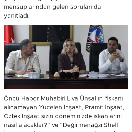
mensuplarından gelen soruları da
yanıtladı.
Öncü Haber Muhabiri Liva Ünsal’ın “İskanı
alınamayan Yücelen İnşaat, Pramit İnşaat,
Öztek İnşaat sizin döneminizde iskanlarını
nasıl alacaklar?” ve “Değirmenağzı Shell