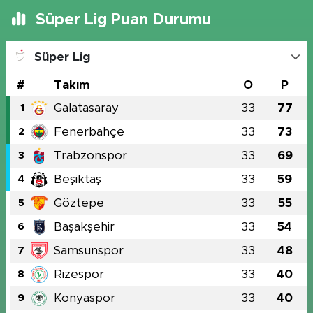
Süper Lig Puan Durumu
Süper Lig
#
Takım
O
P
Galatasaray
33
77
1
Fenerbahçe
33
73
2
Trabzonspor
33
69
3
Beşiktaş
33
59
4
Göztepe
33
55
5
Başakşehir
33
54
6
Samsunspor
33
48
7
Rizespor
33
40
8
Konyaspor
33
40
9