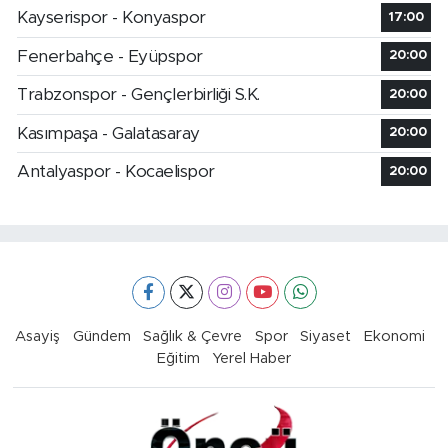
Kayserispor - Konyaspor
17:00
Fenerbahçe - Eyüpspor
20:00
Trabzonspor - Gençlerbirliği S.K.
20:00
Kasımpaşa - Galatasaray
20:00
Antalyaspor - Kocaelispor
20:00
Asayiş
Gündem
Sağlık & Çevre
Spor
Siyaset
Ekonomi
Eğitim
Yerel Haber