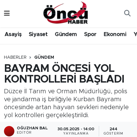
Asayiş
Düzce Nöbetçi Eczaneler
Asayiş
Siyaset
Gündem
Spor
Ekonomi
Y
Gündem
Düzce Hava Durumu
Sağlık & Çevre
Düzce Namaz Vakitleri
HABERLER
GÜNDEM
BAYRAM ÖNCESİ YOL
Spor
Düzce Trafik Yoğunluk Haritası
KONTROLLERİ BAŞLADI
Siyaset
Süper Lig Puan Durumu ve Fikstür
Düzce İl Tarım ve Orman Müdürlüğü, polis
ve jandarma iş birliğiyle Kurban Bayramı
Yerel Haber
Tüm Manşetler
öncesinde artan hayvan sevkleri nedeniyle
yol kontrolleri gerçekleştirildi.
Öncü Radyo Dinle
Son Dakika Haberleri
OĞUZHAN BAL
30.05.2025 - 14:00
244
Öncü TV İzle
Haber Arşivi
EDITÖR
YAYINLANMA
GÖSTERIM