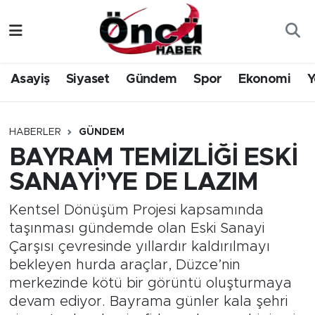
Asayiş
Düzce Nöbetçi Eczaneler
Asayiş
Siyaset
Gündem
Spor
Ekonomi
Y
Gündem
Düzce Hava Durumu
Sağlık & Çevre
Düzce Namaz Vakitleri
HABERLER
GÜNDEM
BAYRAM TEMİZLİĞİ ESKİ
Spor
Düzce Trafik Yoğunluk Haritası
SANAYİ’YE DE LAZIM
Siyaset
Süper Lig Puan Durumu ve Fikstür
Kentsel Dönüşüm Projesi kapsamında
taşınması gündemde olan Eski Sanayi
Yerel Haber
Tüm Manşetler
Çarşısı çevresinde yıllardır kaldırılmayı
bekleyen hurda araçlar, Düzce’nin
Öncü Radyo Dinle
Son Dakika Haberleri
merkezinde kötü bir görüntü oluşturmaya
devam ediyor. Bayrama günler kala şehri
Öncü TV İzle
Haber Arşivi