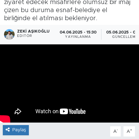
ziyaret edecek misafirlere olumsuz bir imaj
çizen bu duruma esnaf-belediye el
birliğinde el atılması bekleniyor.
ZEKI AŞIKOĞLU
04.06.2025 - 15:30
05.06.2025 - 00
EDITÖR
YAYINLANMA
GÜNCELLEME
Paylaş
-
+
A
A