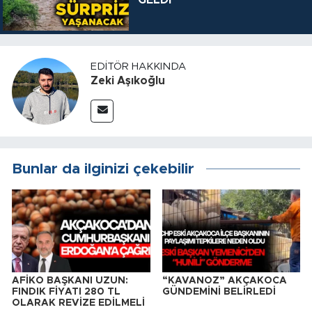
GELDİ
EDITÖR HAKKINDA
Zeki Aşıkoğlu
Bunlar da ilginizi çekebilir
AFİKO BAŞKANI UZUN:
“KAVANOZ” AKÇAKOCA
FINDIK FİYATI 280 TL
GÜNDEMİNİ BELİRLEDİ
OLARAK REVİZE EDİLMELİ