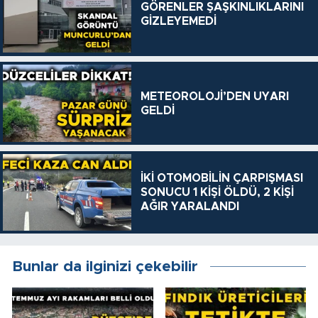
GÖRENLER ŞAŞKINLIKLARINI
GİZLEYEMEDİ
METEOROLOJİ’DEN UYARI
GELDİ
İKİ OTOMOBİLİN ÇARPIŞMASI
SONUCU 1 KİŞİ ÖLDÜ, 2 KİŞİ
AĞIR YARALANDI
Bunlar da ilginizi çekebilir