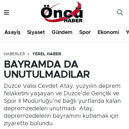
Asayiş
Düzce Nöbetçi Eczaneler
Asayiş
Siyaset
Gündem
Spor
Ekonomi
Y
Gündem
Düzce Hava Durumu
Sağlık & Çevre
Düzce Namaz Vakitleri
HABERLER
YEREL HABER
BAYRAMDA DA
Spor
Düzce Trafik Yoğunluk Haritası
UNUTULMADILAR
Siyaset
Süper Lig Puan Durumu ve Fikstür
Düzce Valisi Cevdet Atay, yüzyılın deprem
felaketini yaşayan ve Düzce’de Gençlik ve
Yerel Haber
Tüm Manşetler
Spor İl Müdürlüğü’ne bağlı yurtlarda kalan
depremzedeleri unutmadı. Atay,
Öncü Radyo Dinle
Son Dakika Haberleri
depremzedelerin bayramını kutlamak için
ziyarette bulundu.
Öncü TV İzle
Haber Arşivi