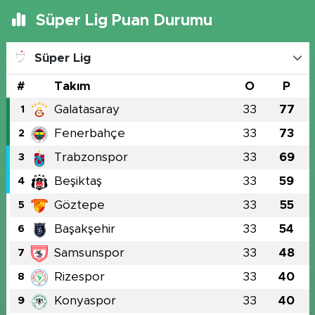
Süper Lig Puan Durumu
Süper Lig
#
Takım
O
P
Galatasaray
33
77
1
Fenerbahçe
33
73
2
Trabzonspor
33
69
3
Beşiktaş
33
59
4
Göztepe
33
55
5
Başakşehir
33
54
6
Samsunspor
33
48
7
Rizespor
33
40
8
Konyaspor
33
40
9