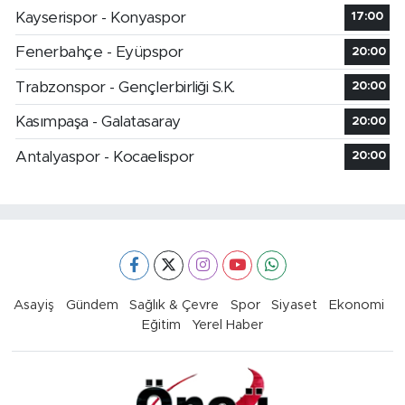
Kayserispor - Konyaspor
17:00
Fenerbahçe - Eyüpspor
20:00
Trabzonspor - Gençlerbirliği S.K.
20:00
Kasımpaşa - Galatasaray
20:00
Antalyaspor - Kocaelispor
20:00
Asayiş
Gündem
Sağlık & Çevre
Spor
Siyaset
Ekonomi
Eğitim
Yerel Haber