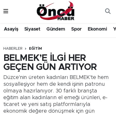
Asayiş
Düzce Nöbetçi Eczaneler
Asayiş
Siyaset
Gündem
Spor
Ekonomi
Y
Gündem
Düzce Hava Durumu
Sağlık & Çevre
Düzce Namaz Vakitleri
HABERLER
EĞITIM
BELMEK’E İLGİ HER
Spor
Düzce Trafik Yoğunluk Haritası
GEÇEN GÜN ARTIYOR
Siyaset
Süper Lig Puan Durumu ve Fikstür
Düzce'nin üreten kadınları BELMEK'te hem
sosyalleşiyor hem de kendi işinin patronu
Yerel Haber
Tüm Manşetler
olmaya hazırlanıyor. 30 farklı branşta
eğitim alan kadınların el emeği ürünleri, e-
Öncü Radyo Dinle
Son Dakika Haberleri
ticaret ve yeni satış platformlarıyla
ekonomik değere dönüşmek için gün
Öncü TV İzle
Haber Arşivi