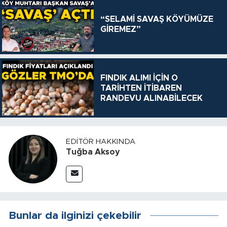
“SELAMİ SAVAŞ KÖYÜMÜZE
GİREMEZ”
FINDIK ALIMI İÇİN O
TARİHTEN İTİBAREN
RANDEVU ALINABİLECEK
EDITÖR HAKKINDA
Tuğba Aksoy
Bunlar da ilginizi çekebilir