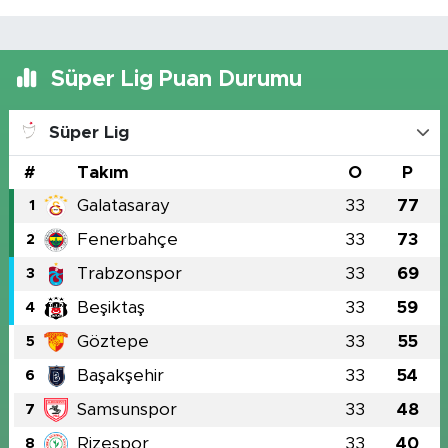
Süper Lig Puan Durumu
Süper Lig
#
Takım
O
P
Galatasaray
33
77
1
Fenerbahçe
33
73
2
Trabzonspor
33
69
3
Beşiktaş
33
59
4
Göztepe
33
55
5
Başakşehir
33
54
6
Samsunspor
33
48
7
Rizespor
33
40
8