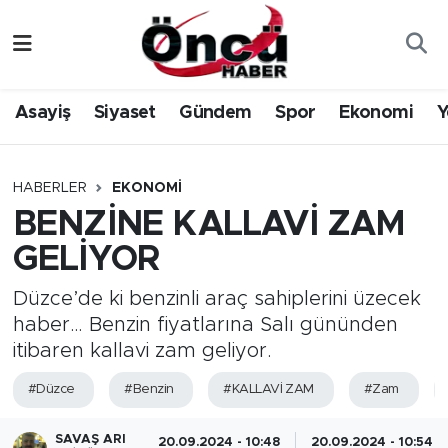
Asayiş
Düzce Nöbetçi Eczaneler
Asayiş
Siyaset
Gündem
Spor
Ekonomi
Y
Gündem
Düzce Hava Durumu
Sağlık & Çevre
Düzce Namaz Vakitleri
HABERLER
EKONOMI
BENZİNE KALLAVİ ZAM
Spor
Düzce Trafik Yoğunluk Haritası
GELİYOR
Siyaset
Süper Lig Puan Durumu ve Fikstür
Düzce’de ki benzinli araç sahiplerini üzecek
haber… Benzin fiyatlarına Salı gününden
Yerel Haber
Tüm Manşetler
itibaren kallavi zam geliyor.
Öncü Radyo Dinle
Son Dakika Haberleri
#Düzce
#Benzin
#KALLAVİ ZAM
#Zam
Öncü TV İzle
Haber Arşivi
SAVAŞ ARI
20.09.2024 - 10:48
20.09.2024 - 10:54