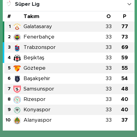
Süper Lig
#
Takım
O
P
Galatasaray
33
77
1
Fenerbahçe
33
73
2
Trabzonspor
33
69
3
Beşiktaş
33
59
4
Göztepe
33
55
5
Başakşehir
33
54
6
Samsunspor
33
48
7
Rizespor
33
40
8
Konyaspor
33
40
9
Alanyaspor
33
37
10