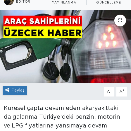
EDITÖR
YAYINLANMA
GÜNCELLEME
Paylaş
-
+
A
A
Küresel çapta devam eden akaryakıttaki
dalgalanma Türkiye’deki benzin, motorin
ve LPG fiyatlarına yansımaya devam