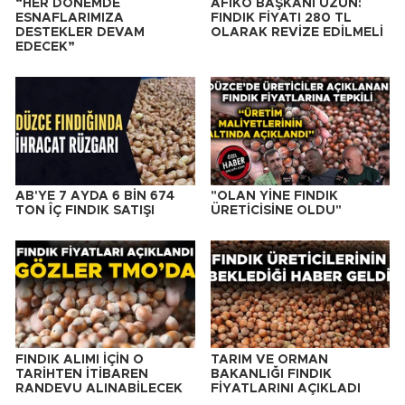
“HER DÖNEMDE
AFİKO BAŞKANI UZUN:
ESNAFLARIMIZA
FINDIK FİYATI 280 TL
DESTEKLER DEVAM
OLARAK REVİZE EDİLMELİ
EDECEK”
AB'YE 7 AYDA 6 BİN 674
"OLAN YİNE FINDIK
TON ÎÇ FINDIK SATIŞI
ÜRETİCİSİNE OLDU"
FINDIK ALIMI İÇİN O
TARIM VE ORMAN
TARİHTEN İTİBAREN
BAKANLIĞI FINDIK
RANDEVU ALINABİLECEK
FİYATLARINI AÇIKLADI