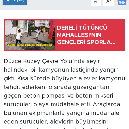
A
A
DERELİ TÜTÜNCÜ
MAHALLESİ'NİN
GENÇLERİ SPORLA
BULUŞTU
Düzce Kuzey Çevre Yolu’nda seyir
halindeki bir kamyonun lastiğinde yangın
çıktı. Kısa sürede büyüyen alevler kamyonu
tehdit ederken, o sırada güzergahtan
geçen beton pompası ve beton mikseri
sürücüleri olaya müdahale etti. Araçlarda
bulunan ekipmanlarla yangına müdahale
eden sürücüler, alevlerin büyümesini