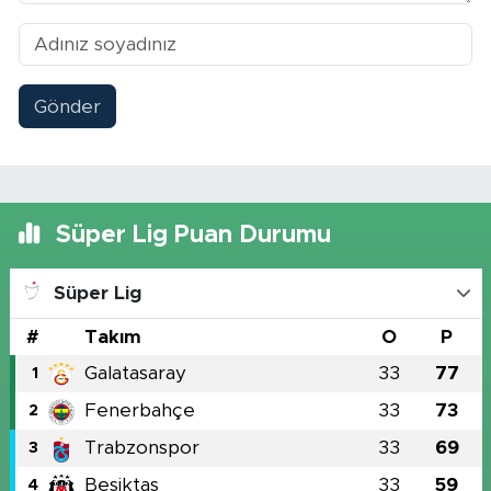
Gönder
Süper Lig Puan Durumu
Süper Lig
#
Takım
O
P
Galatasaray
33
77
1
Fenerbahçe
33
73
2
Trabzonspor
33
69
3
Beşiktaş
33
59
4