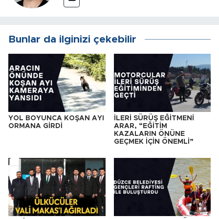
Bunlar da ilginizi çekebilir
YOL BOYUNCA KOŞAN AYI
İLERİ SÜRÜŞ EĞİTMENİ
ORMANA GİRDİ
ARAR, “EĞİTİM
KAZALARIN ÖNÜNE
GEÇMEK İÇİN ÖNEMLİ”