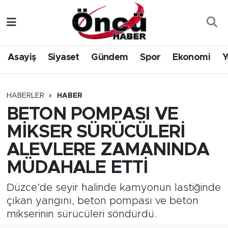
Asayiş
Düzce Nöbetçi Eczaneler
Asayiş
Siyaset
Gündem
Spor
Ekonomi
Y
Gündem
Düzce Hava Durumu
Sağlık & Çevre
Düzce Namaz Vakitleri
HABERLER
HABER
BETON POMPASI VE
Spor
Düzce Trafik Yoğunluk Haritası
MİKSER SÜRÜCÜLERİ
Siyaset
Süper Lig Puan Durumu ve Fikstür
ALEVLERE ZAMANINDA
MÜDAHALE ETTİ
Yerel Haber
Tüm Manşetler
Düzce’de seyir halinde kamyonun lastiğinde
Öncü Radyo Dinle
Son Dakika Haberleri
çıkan yangını, beton pompası ve beton
mikserinin sürücüleri söndürdü.
Öncü TV İzle
Haber Arşivi