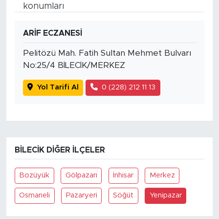
konumları
ARİF ECZANESİ
Pelitözü Mah. Fatih Sultan Mehmet Bulvarı
No:25/4 BİLECİK/MERKEZ
Yol Tarifi Al
0 (228) 212 11 13
BILECIK DIĞER İLÇELER
Bozüyük
Gölpazarı
İnhisar
Merkez
Osmaneli
Pazaryeri
Söğüt
Yenipazar