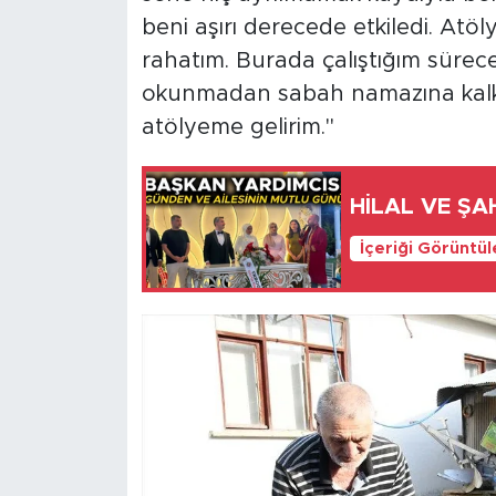
beni aşırı derecede etkiledi. Atöly
rahatım. Burada çalıştığım sürec
okunmadan sabah namazına kalka
atölyeme gelirim."
HİLAL VE ŞA
İçeriği Görüntü