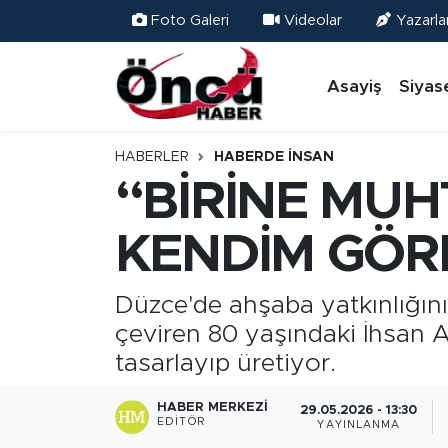
Foto Galeri
Videolar
Yazarla
Asayiş
Düzce Nöbetçi Eczaneler
Asayiş
Siyas
Gündem
Düzce Hava Durumu
HABERLER
HABERDE İNSAN
Sağlık & Çevre
Düzce Namaz Vakitleri
“BİRİNE MUH
Spor
Düzce Trafik Yoğunluk Haritası
KENDİM GÖR
Siyaset
Süper Lig Puan Durumu ve Fikstür
Düzce'de ahşaba yatkınlığını
çeviren 80 yaşındaki İhsan A
Yerel Haber
Tüm Manşetler
tasarlayıp üretiyor.
Öncü Radyo Dinle
Son Dakika Haberleri
HABER MERKEZI
29.05.2026 - 13:30
EDITÖR
YAYINLANMA
Öncü TV İzle
Haber Arşivi