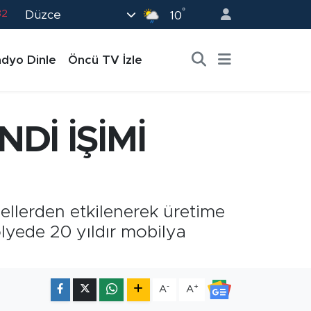
°
Düzce
02
10
19
dyo Dinle
Öncü TV İzle
18
19
0
Dİ İŞİMİ
82
sellerden etkilenerek üretime
lyede 20 yıldır mobilya
-
+
A
A