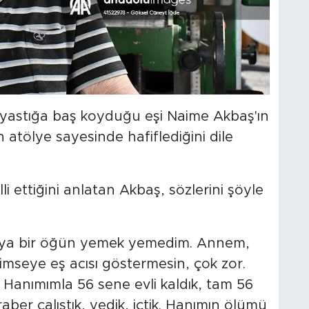
nı yastığa baş koyduğu eşi Naime Akbaş'ın
 atölye sayesinde hafiflediğini dile
i ettiğini anlatan Akbaş, sözlerini şöyle
ıya bir öğün yemek yemedim. Annem,
mseye eş acısı göstermesin, çok zor.
Hanımımla 56 sene evli kaldık, tam 56
ber çalıştık, yedik, içtik. Hanımın ölümü