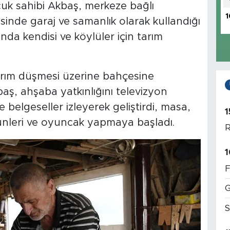
çocuk sahibi Akbaş, merkeze bağlı
1
inde garaj ve samanlık olarak kullandığı
nda kendisi ve köylüler için tarım
dırım düşmesi üzerine bahçesine
ş, ahşaba yatkınlığını televizyon
belgeseller izleyerek geliştirdi, masa,
1
ünleri ve oyuncak yapmaya başladı.
R
1
F
G
S