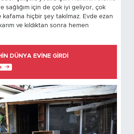
e sağlığım için de çok iyi geliyor, çok
e kafama hiçbir şey takılmaz. Evde ezan
rım ve kıldıktan sonra hemen
HİN DÜNYA EVİNE GİRDİ
le