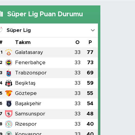
Süper Lig Puan Durumu
Süper Lig
#
Takım
O
P
Galatasaray
33
77
1
Fenerbahçe
33
73
2
Trabzonspor
33
69
3
Beşiktaş
33
59
4
Göztepe
33
55
5
Başakşehir
33
54
6
Samsunspor
33
48
7
Rizespor
33
40
8
Konyaspor
33
40
9