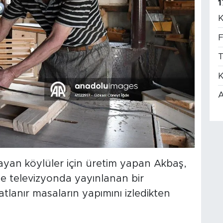
1
K
F
T
K
A
ayan köylüler için üretim yapan Akbaş,
e televizyonda yayınlanan bir
atlanır masaların yapımını izledikten