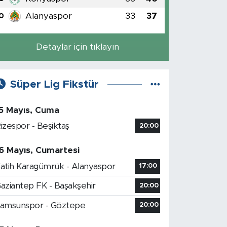
Alanyaspor
33
37
0
Detaylar için tıklayın
Süper Lig Fikstür
5 Mayıs, Cuma
izespor - Beşiktaş
20:00
6 Mayıs, Cumartesi
atih Karagümrük - Alanyaspor
17:00
aziantep FK - Başakşehir
20:00
amsunspor - Göztepe
20:00