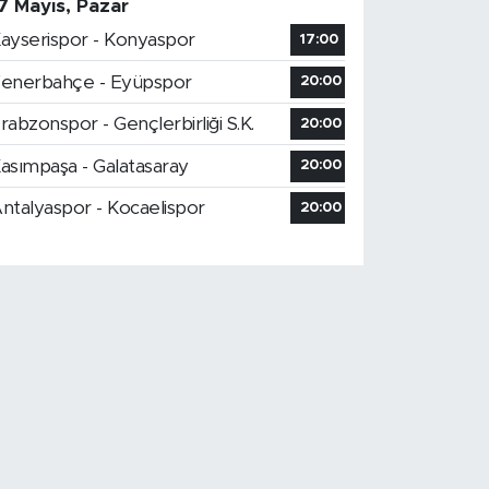
7 Mayıs, Pazar
ayserispor - Konyaspor
17:00
enerbahçe - Eyüpspor
20:00
rabzonspor - Gençlerbirliği S.K.
20:00
asımpaşa - Galatasaray
20:00
ntalyaspor - Kocaelispor
20:00