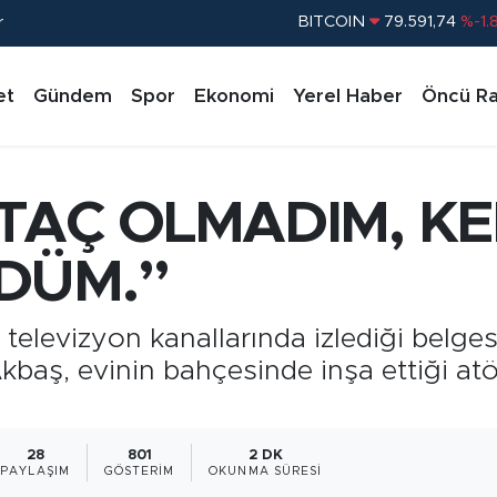
r
DOLAR
45,43620
%0.
EURO
53,38690
%0.
et
Gündem
Spor
Ekonomi
Yerel Haber
Öncü Ra
STERLİN
61,60380
%0.
G.ALTIN
6862,09000
%0.
BİST100
14.598,00
%
TAÇ OLMADIM, KEN
BITCOIN
79.591,74
%-1.
DÜM.”
 televizyon kanallarında izlediği belge
kbaş, evinin bahçesinde inşa ettiği atö
28
801
2 DK
PAYLAŞIM
GÖSTERIM
OKUNMA SÜRESI