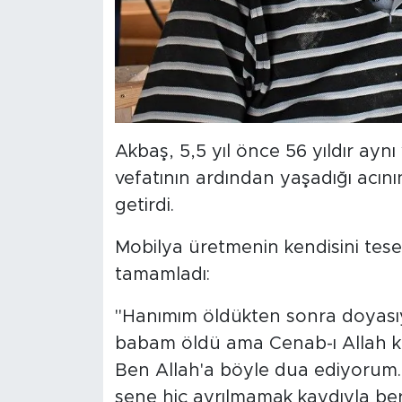
Akbaş, 5,5 yıl önce 56 yıldır ay
vefatının ardından yaşadığı acının
getirdi.
Mobilya üretmenin kendisini tesell
tamamladı:
"Hanımım öldükten sonra doyas
babam öldü ama Cenab-ı Allah ki
Ben Allah'a böyle dua ediyorum. 
sene hiç ayrılmamak kaydıyla bera