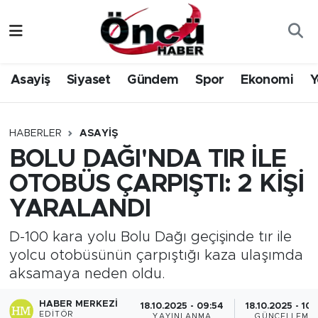
Asayiş
Düzce Nöbetçi Eczaneler
Asayiş
Siyaset
Gündem
Spor
Ekonomi
Y
Gündem
Düzce Hava Durumu
Sağlık & Çevre
Düzce Namaz Vakitleri
HABERLER
ASAYIŞ
BOLU DAĞI'NDA TIR İLE
Spor
Düzce Trafik Yoğunluk Haritası
OTOBÜS ÇARPIŞTI: 2 KİŞİ
Siyaset
Süper Lig Puan Durumu ve Fikstür
YARALANDI
Yerel Haber
Tüm Manşetler
D-100 kara yolu Bolu Dağı geçişinde tır ile
yolcu otobüsünün çarpıştığı kaza ulaşımda
Öncü Radyo Dinle
Son Dakika Haberleri
aksamaya neden oldu.
HABER MERKEZI
Öncü TV İzle
Haber Arşivi
18.10.2025 - 09:54
18.10.2025 - 10:
EDITÖR
YAYINLANMA
GÜNCELLEME