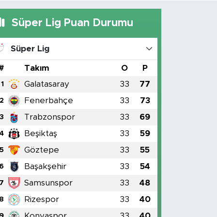
Süper Lig Puan Durumu
Süper Lig
#
Takım
O
P
Galatasaray
33
77
1
Fenerbahçe
33
73
2
Trabzonspor
33
69
3
Beşiktaş
33
59
4
Göztepe
33
55
5
Başakşehir
33
54
6
Samsunspor
33
48
7
Rizespor
33
40
8
Konyaspor
33
40
9