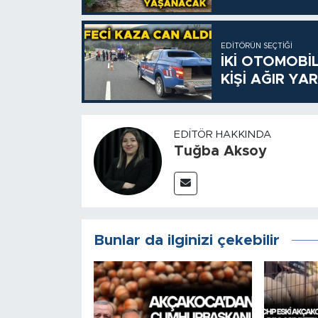
EDITÖRÜN SEÇTIĞI
İKİ OTOMOBİL
KİŞİ AĞIR YA
EDITÖR HAKKINDA
Tuğba Aksoy
Bunlar da ilginizi çekebilir