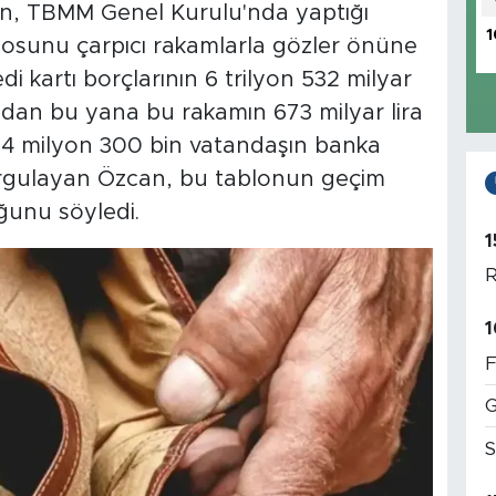
can, TBMM Genel Kurulu'nda yaptığı
1
osunu çarpıcı rakamlarla gözler önüne
di kartı borçlarının 6 trilyon 532 milyar
şından bu yana bu rakamın 673 milyar lira
yla 4 milyon 300 bin vatandaşın banka
urgulayan Özcan, bu tablonun geçim
uğunu söyledi.
1
R
1
F
G
S