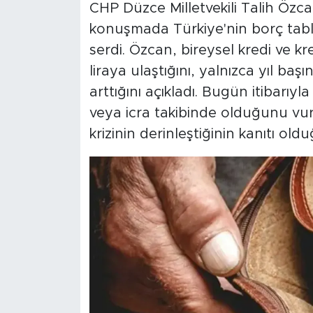
CHP Düzce Milletvekili Talih Öz
konuşmada Türkiye'nin borç tabl
serdi. Özcan, bireysel kredi ve kre
liraya ulaştığını, yalnızca yıl ba
arttığını açıkladı. Bugün itibarı
veya icra takibinde olduğunu v
krizinin derinleştiğinin kanıtı old