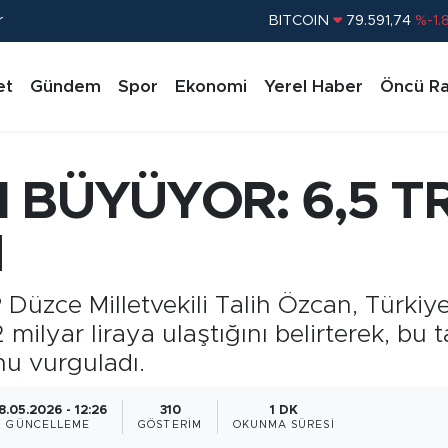
r
DOLAR
45,43620
%0.
EURO
53,38690
%0.
et
Gündem
Spor
Ekonomi
Yerel Haber
Öncü Ra
STERLİN
61,60380
%0.
G.ALTIN
6862,09000
%0.
BİST100
14.598,00
%
 BÜYÜYOR: 6,5 T
M
zce Milletvekili Talih Özcan, Türkiye'
2 milyar liraya ulaştığını belirterek, bu
nu vurguladı.
8.05.2026 - 12:26
310
1 DK
GÜNCELLEME
GÖSTERIM
OKUNMA SÜRESI