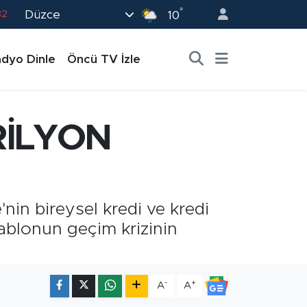
°
Düzce
10
02
19
dyo Dinle
Öncü TV İzle
18
19
0
RİLYON
nin bireysel kredi ve kredi
 tablonun geçim krizinin
-
+
A
A