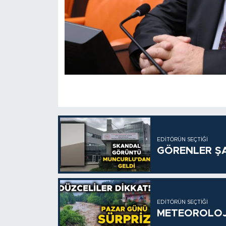
EDITÖRÜN SEÇTIĞI
GÖRENLER ŞA
EDITÖRÜN SEÇTIĞI
METEOROLOJİ