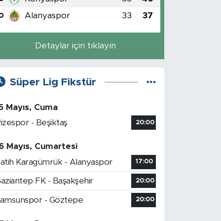
Alanyaspor
33
37
0
Detaylar için tıklayın
Süper Lig Fikstür
5 Mayıs, Cuma
izespor - Beşiktaş
20:00
6 Mayıs, Cumartesi
atih Karagümrük - Alanyaspor
17:00
aziantep FK - Başakşehir
20:00
amsunspor - Göztepe
20:00