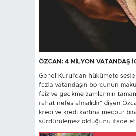
ÖZCAN: 4 MİLYON VATANDAŞ İ
Genel Kurul'dan hükümete seslen
fazla vatandaşın borcunun makul 
faiz ve gecikme zamlarının tamame
rahat nefes almalıdır" diyen Özcan,
kredi ve kredi kartına mecbur bıra
sürdürülemez olduğunu ifade ett