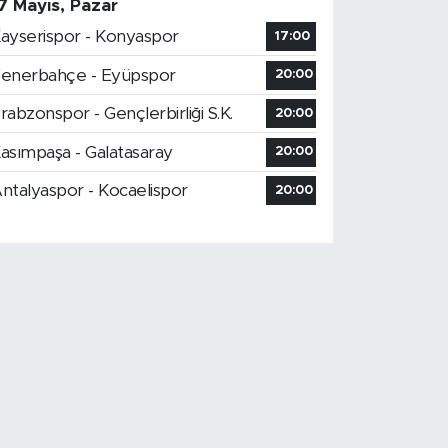
7 Mayıs, Pazar
ayserispor - Konyaspor
17:00
enerbahçe - Eyüpspor
20:00
rabzonspor - Gençlerbirliği S.K.
20:00
asımpaşa - Galatasaray
20:00
ntalyaspor - Kocaelispor
20:00