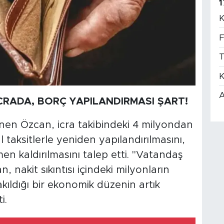
1
K
F
T
K
A
CRADA, BORÇ YAPILANDIRMASI ŞART!
en Özcan, icra takibindeki 4 milyondan
taksitlerle yeniden yapılandırılmasını,
n kaldırılmasını talep etti. "Vatandaş
 nakit sıkıntısı içindeki milyonların
kıldığı bir ekonomik düzenin artık
i.