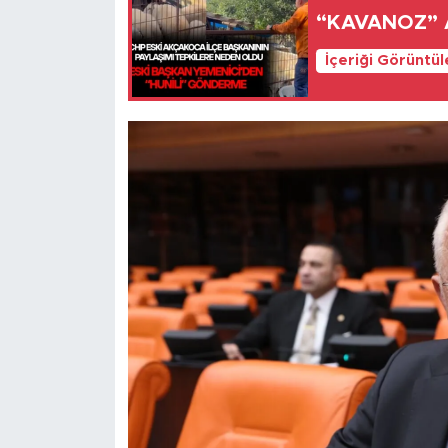
“KAVANOZ” 
İçeriği Görüntü